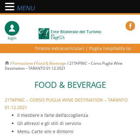
MENU
login
Tirocini extracurriculari
|
Puglia hospitality lab – p
/
Formazione
/
Food & Beverage
/
21TAP96C – Corso Puglia Wine
Destination – TARANTO 01.12.2021
FOOD & BEVERAGE
21TAP96C – CORSO PUGLIA WINE DESTINATION – TARANTO
01.12.2021
Il mestiere e l’arte dell’accoglienza
Gli attrezzi e gli stili di servizio
Menu, Carte vini e dintorni