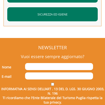
SICUREZZA ED IGIENE
NEWSLETTER
Vuoi essere sempre aggiornato?
Nome
E-mail
INFORMATIVA AI SENSI DELL’ART . 13 DEL D. LGS. 30 GIUGNO 2003,
N. 196
Ti ricordiamo che l'Ente Bilaterale del Turismo Puglia rispetta la
tua privacy.