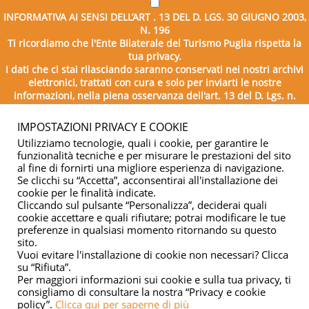
INFORMATIVA AI SENSI DELL’ART . 13 DEL D. LGS. 30 GIUGNO 2003,
N. 196
Ti ricordiamo che l'Ente Bilaterale del Turismo Puglia rispetta la
tua privacy.
I dati che ci stai rilasciando saranno conservati nei nostri archivi
elettronici, trattati con cura e solo per inviarti le nostre
informazioni, nella piena osservanza dell'art. 13 del D. Lgs. n.
196/2003.
IMPOSTAZIONI PRIVACY E COOKIE
Utilizziamo tecnologie, quali i cookie, per garantire le
funzionalità tecniche e per misurare le prestazioni del sito
al fine di fornirti una migliore esperienza di navigazione.
Se clicchi su “Accetta”, acconsentirai all'installazione dei
cookie per le finalità indicate.
Cliccando sul pulsante “Personalizza”, deciderai quali
cookie accettare e quali rifiutare; potrai modificare le tue
Copyright © 2026 - Ente Bilaterale del Turismo Puglia - C.F.
preferenze in qualsiasi momento ritornando su questo
sito.
04332500729
Vuoi evitare l'installazione di cookie non necessari? Clicca
su “Rifiuta”.
Privacy & cookie
Per maggiori informazioni sui cookie e sulla tua privacy, ti
consigliamo di consultare la nostra “Privacy e cookie
policy”.
Clicca qui per saperne di più