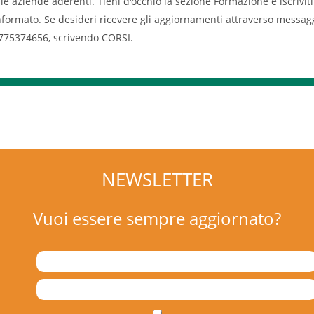
lle aziende aderenti. Tieni d'occhio la sezione Formazione e iscrivit
nformato. Se desideri ricevere gli aggiornamenti attraverso messagg
775374656, scrivendo CORSI.
NEWSLETTER
Vuoi essere sempre aggiornato?