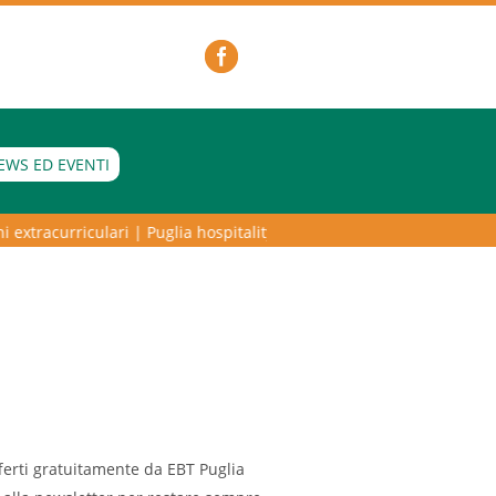
EWS ED EVENTI
extracurriculari
|
Puglia hospitality lab – programma di alta formazio
fferti gratuitamente da EBT Puglia