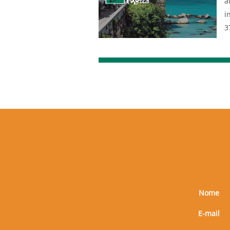
a
i
3
Nome
E-mail