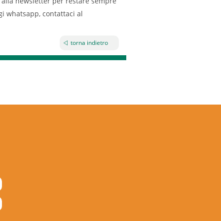
i alla newsletter per restare sempre
i whatsapp, contattaci al
torna indietro