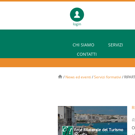
login
CHI SIAMO
SERVIZI
CONTATTI
/
News ed eventi
/
Servizi formativi
/
RIPAR
R
0
O