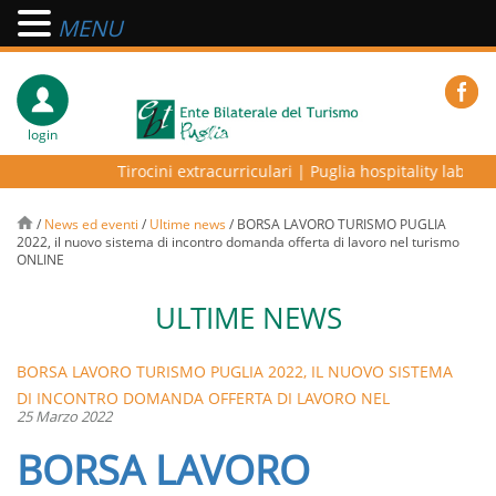
MENU
login
Tirocini extracurriculari
|
Puglia hospitality lab – pr
/
News ed eventi
/
Ultime news
/
BORSA LAVORO TURISMO PUGLIA
2022, il nuovo sistema di incontro domanda offerta di lavoro nel turismo
ONLINE
ULTIME NEWS
BORSA LAVORO TURISMO PUGLIA 2022, IL NUOVO SISTEMA
DI INCONTRO DOMANDA OFFERTA DI LAVORO NEL
25 Marzo 2022
TURISMO ONLINE
BORSA LAVORO