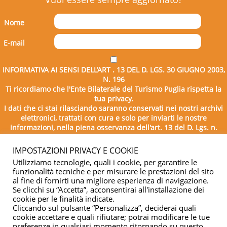
Nome
E-mail
INFORMATIVA AI SENSI DELL’ART . 13 DEL D. LGS. 30 GIUGNO 2003,
N. 196
Ti ricordiamo che l'Ente Bilaterale del Turismo Puglia rispetta la
tua privacy.
I dati che ci stai rilasciando saranno conservati nei nostri archivi
elettronici, trattati con cura e solo per inviarti le nostre
informazioni, nella piena osservanza dell'art. 13 del D. Lgs. n.
196/2003.
IMPOSTAZIONI PRIVACY E COOKIE
Utilizziamo tecnologie, quali i cookie, per garantire le
funzionalità tecniche e per misurare le prestazioni del sito
al fine di fornirti una migliore esperienza di navigazione.
Se clicchi su “Accetta”, acconsentirai all'installazione dei
cookie per le finalità indicate.
Cliccando sul pulsante “Personalizza”, deciderai quali
cookie accettare e quali rifiutare; potrai modificare le tue
Copyright © 2026 - Ente Bilaterale del Turismo Puglia - C.F.
preferenze in qualsiasi momento ritornando su questo