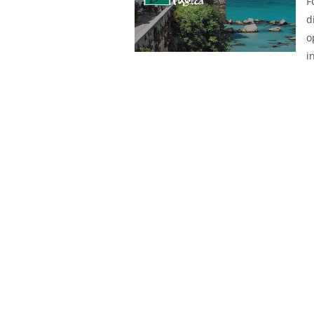
F
d
o
i