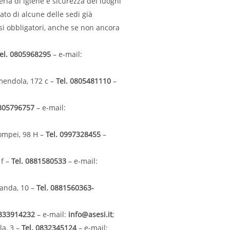
ria di igiene e sicurezza dei luoghi
ato di alcune delle sedi già
rsi obbligatori, anche se non ancora
el. 0805968295
– e-mail:
mendola, 172 c –
Tel. 0805481110
–
0805796757
– e-mail:
ompei, 98 H –
Tel. 0997328455
–
 f –
Tel. 0881580533
– e-mail:
randa, 10 –
Tel. 0881560363-
0833914232
– e-mail:
info@asesi.it
;
la, 3 –
Tel. 0832345124
– e-mail: