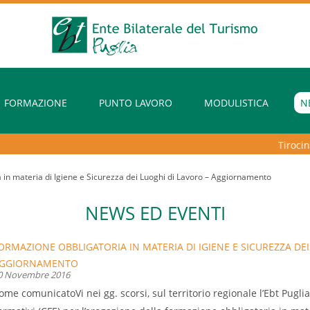
FORMAZIONE
PUNTO LAVORO
MODULISTICA
N
Tirocini e
 in materia di Igiene e Sicurezza dei Luoghi di Lavoro – Aggiornamento
NEWS ED EVENTI
ORMAZIONE OBBLIGATORIA IN MATERIA DI IGIENE E SICUREZZA DEI
GGIORNAMENTO
0 Novembre 2016
ome comunicatoVi nei gg. scorsi, sul territorio regionale l’Ebt Pug