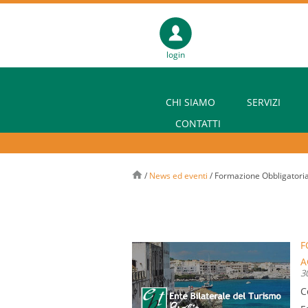
login
CHI SIAMO
SERVIZI
CONTATTI
/
News ed eventi
/
Formazione Obbligatoria
F
A
3
C