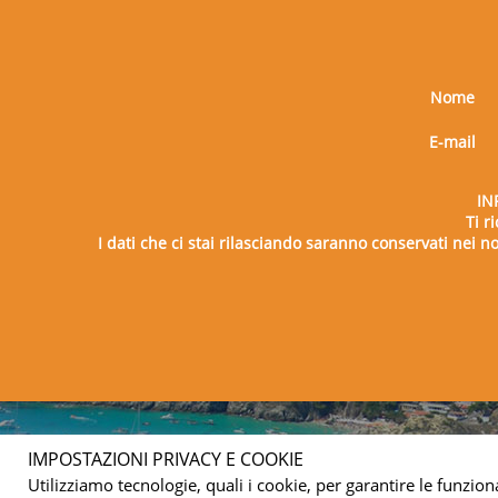
Nome
E-mail
IN
Ti r
I dati che ci stai rilasciando saranno conservati nei nos
Copy
IMPOSTAZIONI PRIVACY E COOKIE
Utilizziamo tecnologie, quali i cookie, per garantire le funziona