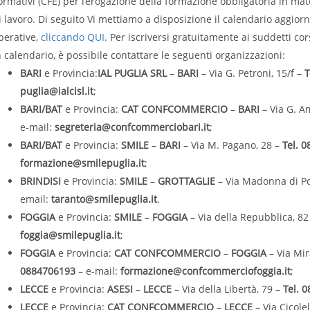
ormativi (CFE) per l’erogazione della formazione obbligatoria in mate
i lavoro. Di seguito Vi mettiamo a disposizione il calendario aggiorn
perative,
cliccando QUI
. Per iscriversi gratuitamente ai suddetti co
n calendario, è possibile contattare le seguenti organizzazioni:
BARI
e Provincia:
IAL PUGLIA SRL
–
BARI
– Via G. Petroni, 15/f –
T
puglia@ialcisl.it
;
BARI/BAT
e Provincia:
CAT CONFCOMMERCIO
–
BARI
– Via G. A
e-mail:
segreteria@confcommerciobari.it
;
BARI/BAT
e Provincia:
SMILE
–
BARI
– Via M. Pagano, 28 –
Tel. 
formazione@smilepuglia.it
;
BRINDISI
e Provincia:
SMILE
–
GROTTAGLIE
– Via Madonna di P
email:
taranto@smilepuglia.it
.
FOGGIA
e Provincia:
SMILE
–
FOGGIA
– Via della Repubblica, 82
foggia@smilepuglia.it
;
FOGGIA
e Provincia:
CAT CONFCOMMERCIO
–
FOGGIA
– Via Mi
0884706193
– e-mail:
formazione@confcommerciofoggia.it
;
LECCE
e Provincia:
ASESI
–
LECCE
– Via della Libertà, 79 –
Tel. 
LECCE
e Provincia:
CAT CONFCOMMERCIO
–
LECCE
– Via Cicolel