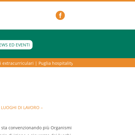
EWS ED EVENTI
xtracurriculari
|
Puglia hospitality lab – programma di alta formazion
 LUOGHI DI LAVORO –
lia sta convenzionando più Organismi