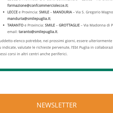
formazione@confcommerciolecce.it
;
LECCE
e Provincia:
SMILE
–
MANDURIA
– Via S. Gregorio Magno
manduria@smilepuglia.it
;
TARANTO
e Provincia:
SMILE
–
GROTTAGLIE
– Via Madonna di P
email:
taranto@smilepuglia.it
.
uddetto elenco potrebbe, nei prossimi giorni, essere ulteriormente i
u indicate, valutate le richieste pervenute, l’Ebt Puglia in collaboraz
tessi corsi in altri centri anche periferici.
NEWSLETTER