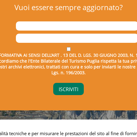
Vuoi essere sempre aggiornato?
FORMATIVA AI SENSI DELL’ART . 13 DEL D. LGS. 30 GIUGNO 2003, N. 
icordiamo che l'Ente Bilaterale del Turismo Puglia rispetta la tua pri
tri archivi elettronici, trattati con cura e solo per inviarti le nostr
Lgs. n. 196/2003.
right © 2026 - Ente Bilaterale del Turismo Puglia - C.F. 043325
lità tecniche e per misurare le prestazioni del sito al fine di fornir