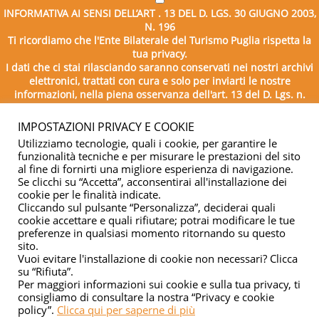
INFORMATIVA AI SENSI DELL’ART . 13 DEL D. LGS. 30 GIUGNO 2003,
N. 196
Ti ricordiamo che l'Ente Bilaterale del Turismo Puglia rispetta la
tua privacy.
I dati che ci stai rilasciando saranno conservati nei nostri archivi
elettronici, trattati con cura e solo per inviarti le nostre
informazioni, nella piena osservanza dell'art. 13 del D. Lgs. n.
196/2003.
IMPOSTAZIONI PRIVACY E COOKIE
Utilizziamo tecnologie, quali i cookie, per garantire le
funzionalità tecniche e per misurare le prestazioni del sito
al fine di fornirti una migliore esperienza di navigazione.
Se clicchi su “Accetta”, acconsentirai all'installazione dei
cookie per le finalità indicate.
Cliccando sul pulsante “Personalizza”, deciderai quali
cookie accettare e quali rifiutare; potrai modificare le tue
Copyright © 2026 - Ente Bilaterale del Turismo Puglia - C.F.
preferenze in qualsiasi momento ritornando su questo
sito.
04332500729
Vuoi evitare l'installazione di cookie non necessari? Clicca
su “Rifiuta”.
Privacy & cookie
Per maggiori informazioni sui cookie e sulla tua privacy, ti
consigliamo di consultare la nostra “Privacy e cookie
policy”.
Clicca qui per saperne di più