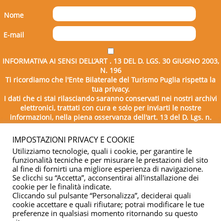
Nome
E-mail
INFORMATIVA AI SENSI DELL’ART . 13 DEL D. LGS. 30 GIUGNO 2003,
N. 196
Ti ricordiamo che l'Ente Bilaterale del Turismo Puglia rispetta la
tua privacy.
I dati che ci stai rilasciando saranno conservati nei nostri archivi
elettronici, trattati con cura e solo per inviarti le nostre
informazioni, nella piena osservanza dell'art. 13 del D. Lgs. n.
196/2003.
IMPOSTAZIONI PRIVACY E COOKIE
Utilizziamo tecnologie, quali i cookie, per garantire le
funzionalità tecniche e per misurare le prestazioni del sito
al fine di fornirti una migliore esperienza di navigazione.
Se clicchi su “Accetta”, acconsentirai all'installazione dei
cookie per le finalità indicate.
Cliccando sul pulsante “Personalizza”, deciderai quali
cookie accettare e quali rifiutare; potrai modificare le tue
Copyright © 2026 - Ente Bilaterale del Turismo Puglia - C.F.
preferenze in qualsiasi momento ritornando su questo