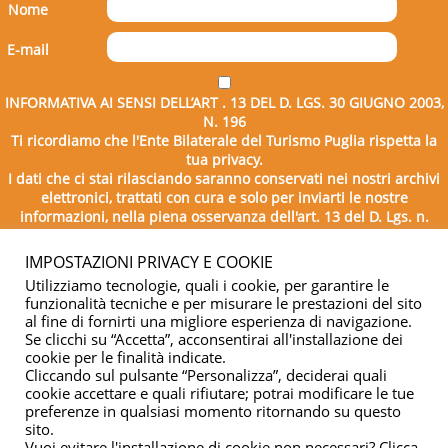
Nome
E-mail
INFORMATIVA AI SENSI DELL’ART . 13 DEL D. LGS. 30 GIUGNO 2003,
N. 196
Ti ricordiamo che l'Ente Bilaterale del Turismo Puglia rispetta la
tua privacy.
I dati che ci stai rilasciando saranno conservati nei nostri archivi
elettronici, trattati con cura e solo per inviarti le nostre
informazioni, nella piena osservanza dell'art. 13 del D. Lgs. n.
196/2003.
IMPOSTAZIONI PRIVACY E COOKIE
Utilizziamo tecnologie, quali i cookie, per garantire le
funzionalità tecniche e per misurare le prestazioni del sito
al fine di fornirti una migliore esperienza di navigazione.
Se clicchi su “Accetta”, acconsentirai all'installazione dei
cookie per le finalità indicate.
Cliccando sul pulsante “Personalizza”, deciderai quali
cookie accettare e quali rifiutare; potrai modificare le tue
Copyright © 2026 - Ente Bilaterale del Turismo Puglia - C.F.
preferenze in qualsiasi momento ritornando su questo
sito.
04332500729
Vuoi evitare l'installazione di cookie non necessari? Clicca