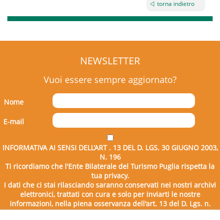
torna indietro
NEWSLETTER
Vuoi essere sempre aggiornato?
Nome
E-mail
INFORMATIVA AI SENSI DELL’ART . 13 DEL D. LGS. 30 GIUGNO 2003,
N. 196
Ti ricordiamo che l'Ente Bilaterale del Turismo Puglia rispetta la
tua privacy.
I dati che ci stai rilasciando saranno conservati nei nostri archivi
elettronici, trattati con cura e solo per inviarti le nostre
informazioni, nella piena osservanza dell'art. 13 del D. Lgs. n.
196/2003.