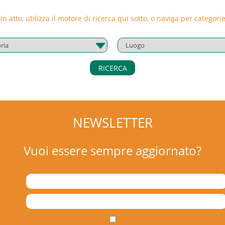
termine del corso, acquisiranno:
 in atto, utilizza il motore di ricerca qui sotto, o naviga per catego
Fornire soluzioni organizzative alle imprese;
rganizzazione aziendale in settori rilevanti per
al fine di illustrare le caratteristiche di base
are i problemi, utilizzare fonti pertinenti nel
RICERCA
gere conclusioni ragionate, scegliere tra le
gomenti: Il network negli studi di
ip all’interno dell’organizzazione; Gli elementi
NEWSLETTER
e; Natura, funzioni e ruolo dei vari strumenti di
gettazione delle strutture di rete e dei
Vuoi essere sempre aggiornato?
zazione migliore; L’ambiente di riferimento;
ndividuo; La microstruttura del lavoro; Le forme
lisi organizzativa: il gruppo; Le caratteristiche