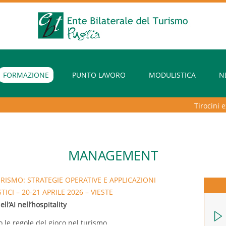
FORMAZIONE
PUNTO LAVORO
MODULISTICA
N
Tirocini extr
MANAGEMENT
URISMO: STRATEGIE OPERATIVE E APPLICAZIONI
ICI – 20-21 APRILE 2026 – VIESTE
l’AI nell’hospitality
o le regole del gioco nel turismo