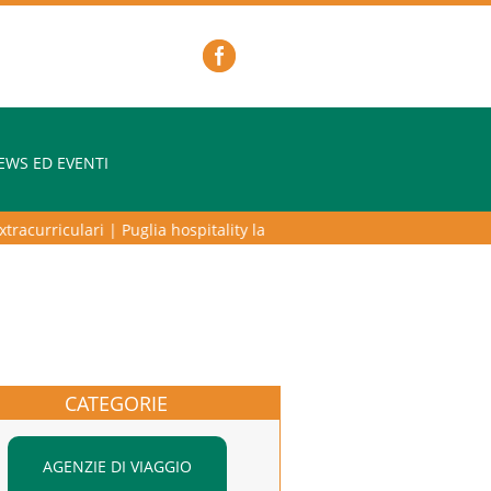
EWS ED EVENTI
acurriculari
|
Puglia hospitality lab – programma di alta formazione pe
CATEGORIE
AGENZIE DI VIAGGIO