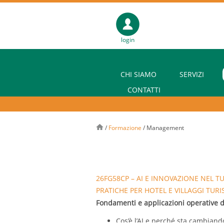
login
CHI SIAMO
SERVIZI
CONTATTI
/
Formazione
/
Management
26FG58CP – AI E INNOVAZIONE NEL T
PRATICHE PER HOTEL E VILLAGGI TURIST
Fondamenti e applicazioni operative del
Cos’è l’AI e perché sta cambiand