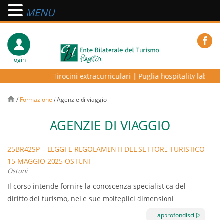
MENU
login
Tirocini extracurriculari
|
Puglia hospitality lab – pr
/
Formazione
/
Agenzie di viaggio
AGENZIE DI VIAGGIO
25BR42SP – LEGGI E REGOLAMENTI DEL SETTORE TURISTICO
15 MAGGIO 2025 OSTUNI
Ostuni
Il corso intende fornire la conoscenza specialistica del
diritto del turismo, nelle sue molteplici dimensioni
(privatistica, pubblicistica, internazionalistica), mediante lo
approfondisci