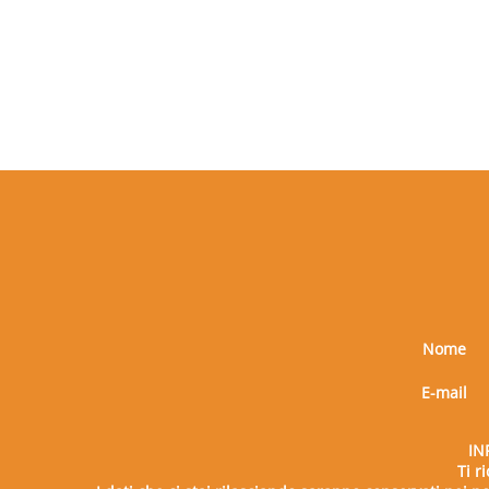
Nome
E-mail
IN
Ti r