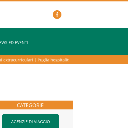
EWS ED EVENTI
extracurriculari
|
Puglia hospitality lab – programma di alta formazion
CATEGORIE
AGENZIE DI VIAGGIO