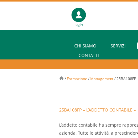
login
CHI SIAMO
SERVIZI
CONTATTI
/
Formazione
/
Management
/
25BA108FP –
25BA108FP – L’ADDETTO CONTABILE – 1
L’addetto contabile ha sempre rapprese
azienda. Tutte le attività, a prescinde