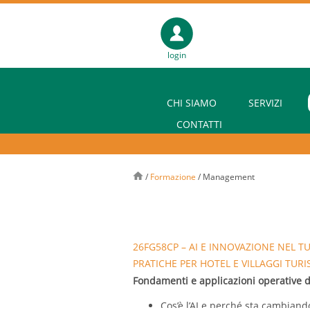
login
CHI SIAMO
SERVIZI
CONTATTI
/
Formazione
/
Management
26FG58CP – AI E INNOVAZIONE NEL T
PRATICHE PER HOTEL E VILLAGGI TURIST
Fondamenti e applicazioni operative del
Cos’è l’AI e perché sta cambiand