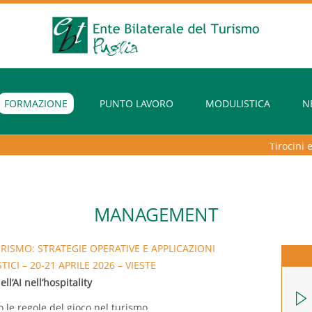
FORMAZIONE
PUNTO LAVORO
MODULISTICA
N
Tirocini extr
MANAGEMENT
URISMO: STRATEGIE OPERATIVE E APPLICAZIONI
ICI – 20-21 APRILE 2026 – VIESTE
l’AI nell’hospitality
o le regole del gioco nel turismo