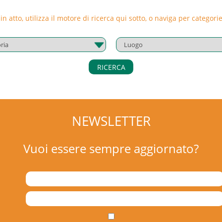
termine del corso, acquisiranno:
 in atto, utilizza il motore di ricerca qui sotto, o naviga per catego
Fornire soluzioni organizzative alle imprese;
rganizzazione aziendale in settori rilevanti per
al fine di illustrare le caratteristiche di base
are i problemi, utilizzare fonti pertinenti nel
RICERCA
gere conclusioni ragionate, scegliere tra le
gomenti: Il network negli studi di
ip all’interno dell’organizzazione; Gli elementi
NEWSLETTER
e; Natura, funzioni e ruolo dei vari strumenti di
gettazione delle strutture di rete e dei
Vuoi essere sempre aggiornato?
zazione migliore; L’ambiente di riferimento;
ndividuo; La microstruttura del lavoro; Le forme
lisi organizzativa: il gruppo; Le caratteristiche