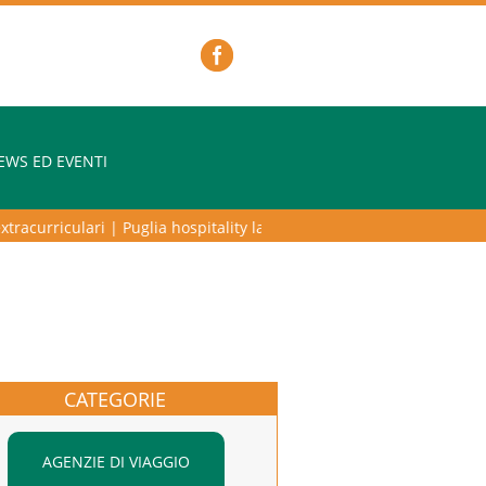
EWS ED EVENTI
acurriculari
|
Puglia hospitality lab – programma di alta formazione pe
CATEGORIE
AGENZIE DI VIAGGIO