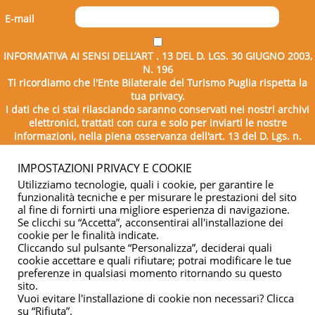
E-mail
INFORMATIVA AI SENSI DELL’ART . 13 DEL D. LGS. 30 GIUGNO 2003,
N. 196
Ti ricordiamo che l'Ente Bilaterale del Turismo Puglia rispetta la
tua privacy.
I dati che ci stai rilasciando saranno conservati nei nostri archivi
elettronici, trattati con cura e solo per inviarti le nostre
informazioni, nella piena osservanza dell'art. 13 del D. Lgs. n.
196/2003.
IMPOSTAZIONI PRIVACY E COOKIE
Utilizziamo tecnologie, quali i cookie, per garantire le
funzionalità tecniche e per misurare le prestazioni del sito
al fine di fornirti una migliore esperienza di navigazione.
Se clicchi su “Accetta”, acconsentirai all'installazione dei
cookie per le finalità indicate.
Cliccando sul pulsante “Personalizza”, deciderai quali
cookie accettare e quali rifiutare; potrai modificare le tue
Copyright © 2026 - Ente Bilaterale del Turismo Puglia - C.F.
preferenze in qualsiasi momento ritornando su questo
sito.
04332500729
Vuoi evitare l'installazione di cookie non necessari? Clicca
su “Rifiuta”.
Privacy & cookie