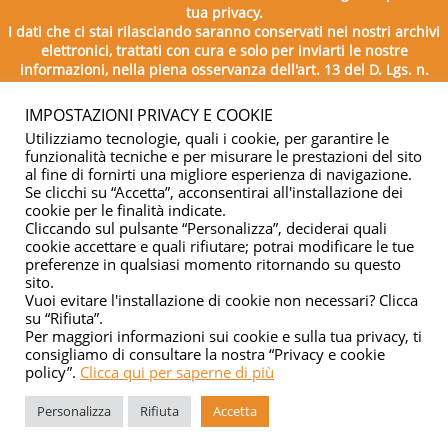
tua privacy.
I dati che ci stai rilasciando saranno conservati nei nostri archivi
elettronici, trattati con cura e solo per inviarti le nostre
informazioni, nella piena osservanza dell'art. 13 del D. Lgs. n.
196/2003.
IMPOSTAZIONI PRIVACY E COOKIE
Utilizziamo tecnologie, quali i cookie, per garantire le
funzionalità tecniche e per misurare le prestazioni del sito
al fine di fornirti una migliore esperienza di navigazione.
Se clicchi su “Accetta”, acconsentirai all'installazione dei
cookie per le finalità indicate.
Cliccando sul pulsante “Personalizza”, deciderai quali
cookie accettare e quali rifiutare; potrai modificare le tue
Copyright © 2026 - Ente Bilaterale del Turismo Puglia - C.F.
preferenze in qualsiasi momento ritornando su questo
sito.
04332500729
Vuoi evitare l'installazione di cookie non necessari? Clicca
su “Rifiuta”.
Privacy & cookie
Per maggiori informazioni sui cookie e sulla tua privacy, ti
consigliamo di consultare la nostra “Privacy e cookie
policy”.
Clicca qui per saperne di più
Personalizza
Rifiuta
Accetta
Managed by
Elabora Next