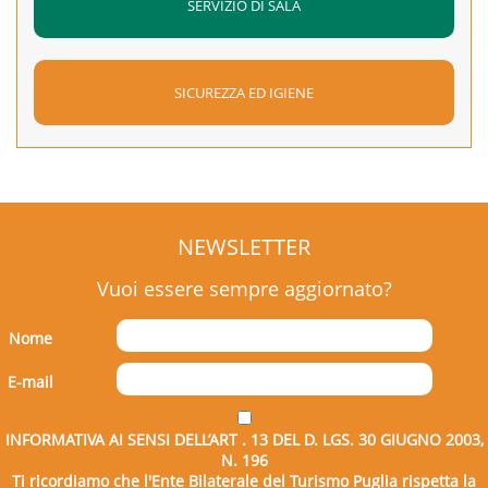
SERVIZIO DI SALA
SICUREZZA ED IGIENE
NEWSLETTER
Vuoi essere sempre aggiornato?
Nome
E-mail
INFORMATIVA AI SENSI DELL’ART . 13 DEL D. LGS. 30 GIUGNO 2003,
N. 196
Ti ricordiamo che l'Ente Bilaterale del Turismo Puglia rispetta la