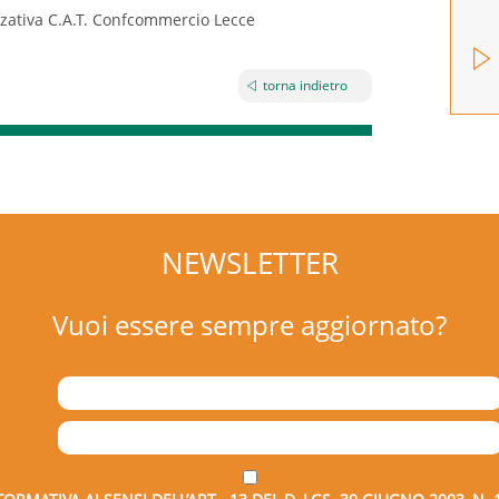
zzativa C.A.T. Confcommercio Lecce
torna indietro
NEWSLETTER
Vuoi essere sempre aggiornato?