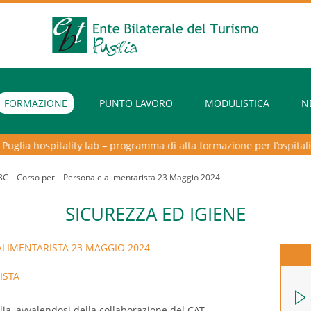
FORMAZIONE
PUNTO LAVORO
MODULISTICA
N
glia hospitality lab – programma di alta formazione per l’ospitalità i
C – Corso per il Personale alimentarista 23 Maggio 2024
SICUREZZA ED IGIENE
ALIMENTARISTA 23 MAGGIO 2024
ISTA
glia, avvalendosi della collaborazione del CAT