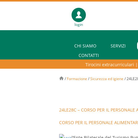
login
CHI SIAMO
SERVIZI
CONTATTI
Tirocini extracurriculari
|
Pu
/
Formazione
/
Sicurezza ed igiene
/
24LE28
24LE28C – CORSO PER IL PERSONALE 
CORSO PER IL PERSONALE ALIMENTAR
l’Ente Bilaterale del Turismo Pu