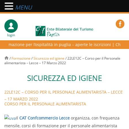
MENU
login
ormazione per l’ospitalità in puglia – aperte le iscrizioni
|
Chiusura
/
Formazione
/
Sicurezza ed igiene
/
22LE12C – Corso per il Personale
alimentarista – Lecce – 17 Marzo 2022
SICUREZZA ED IGIENE
22LE12C – CORSO PER IL PERSONALE ALIMENTARISTA – LECCE
– 17 MARZO 2022
CORSO PER IL PERSONALE ALIMENTARISTA
Il
CAT Confcommercio Lecce
organizza, con frequenza
mensile, corsi di formazione per il personale alimentarista