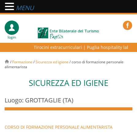
MENU
login
Tirocini extracurriculari
|
Puglia hospitality lab – pr
/
Formazione
/
Sicurezza ed igiene
/
corso di formazione personale
alimentarista
SICUREZZA ED IGIENE
Luogo: GROTTAGLIE (TA)
CORSO DI FORMAZIONE PERSONALE ALIMENTARISTA