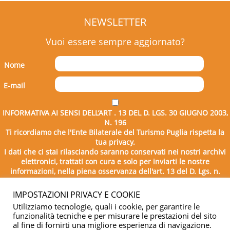
NEWSLETTER
Vuoi essere sempre aggiornato?
Nome
E-mail
INFORMATIVA AI SENSI DELL’ART . 13 DEL D. LGS. 30 GIUGNO 2003,
N. 196
Ti ricordiamo che l'Ente Bilaterale del Turismo Puglia rispetta la
tua privacy.
I dati che ci stai rilasciando saranno conservati nei nostri archivi
elettronici, trattati con cura e solo per inviarti le nostre
informazioni, nella piena osservanza dell'art. 13 del D. Lgs. n.
196/2003.
IMPOSTAZIONI PRIVACY E COOKIE
Utilizziamo tecnologie, quali i cookie, per garantire le
funzionalità tecniche e per misurare le prestazioni del sito
al fine di fornirti una migliore esperienza di navigazione.