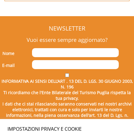
NEWSLETTER
Vuoi essere sempre aggiornato?
Nome
E-mail
INFORMATIVA AI SENSI DELL’ART . 13 DEL D. LGS. 30 GIUGNO 2003,
N. 196
Ti ricordiamo che l'Ente Bilaterale del Turismo Puglia rispetta la
tua privacy.
I dati che ci stai rilasciando saranno conservati nei nostri archivi
elettronici, trattati con cura e solo per inviarti le nostre
informazioni, nella piena osservanza dell'art. 13 del D. Lgs. n.
196/2003.
IMPOSTAZIONI PRIVACY E COOKIE