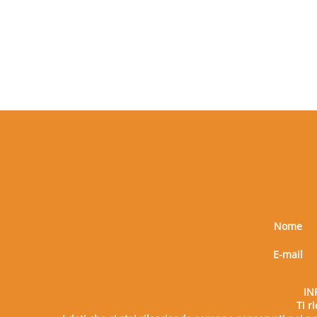
Nome
E-mail
IN
Ti r