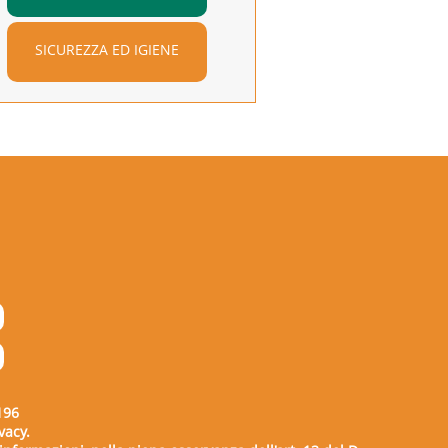
SICUREZZA ED IGIENE
196
vacy.