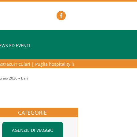
EWS ED EVENTI
racurriculari
|
Puglia hospitality lab – programma di alta formazione p
aio 2026 – Bari
CATEGORIE
AGENZIE DI VIAGGIO