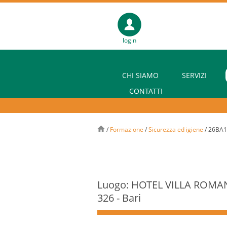
login
CHI SIAMO
SERVIZI
CONTATTI
/
Formazione
/
Sicurezza ed igiene
/
26BA1
Luogo: HOTEL VILLA ROMANA
326 - Bari