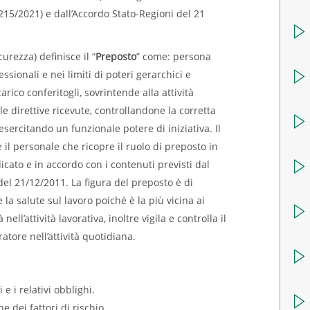
 215/2021) e dall’Accordo Stato-Regioni del 21
curezza) definisce il “
Preposto
” come: persona
sionali e nei limiti di poteri gerarchici e
arico conferitogli, sovrintende alla attività
le direttive ricevute, controllandone la corretta
sercitando un funzionale potere di iniziativa. Il
e il personale che ricopre il ruolo di preposto in
dicato e in accordo con i contenuti previsti dal
del 21/12/2011. La figura del preposto è di
la salute sul lavoro poiché è la più vicina ai
nell’attività lavorativa, inoltre vigila e controlla il
atore nell’attività quotidiana.
 e i relativi obblighi.
e dei fattori di rischio.