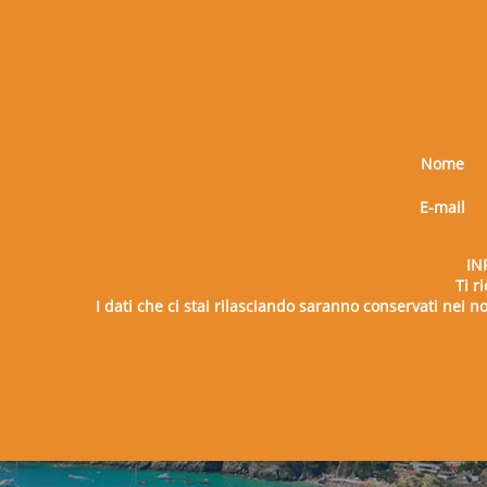
Nome
E-mail
IN
Ti r
I dati che ci stai rilasciando saranno conservati nei nos