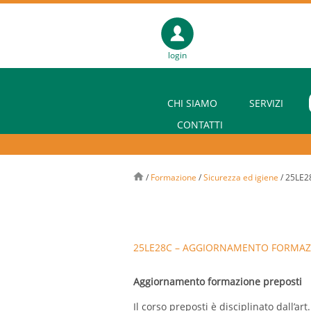
login
CHI SIAMO
SERVIZI
CONTATTI
/
Formazione
/
Sicurezza ed igiene
/
25LE28
25LE28C – AGGIORNAMENTO FORMAZION
Aggiornamento formazione preposti
Il corso preposti è disciplinato dall’ar