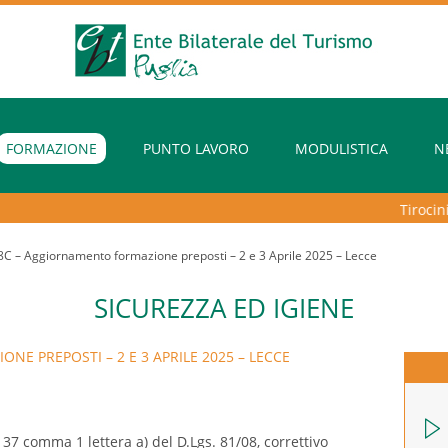
FORMAZIONE
PUNTO LAVORO
MODULISTICA
N
Tirocini ex
C – Aggiornamento formazione preposti – 2 e 3 Aprile 2025 – Lecce
SICUREZZA ED IGIENE
E PREPOSTI – 2 E 3 APRILE 2025 – LECCE
t. 37 comma 1 lettera a) del D.Lgs. 81/08, correttivo