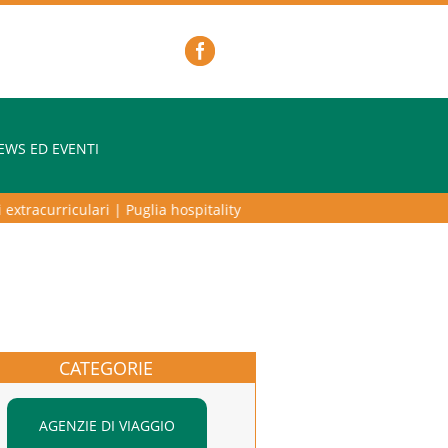
EWS ED EVENTI
tracurriculari
|
Puglia hospitality lab – programma di alta formazione
CATEGORIE
AGENZIE DI VIAGGIO