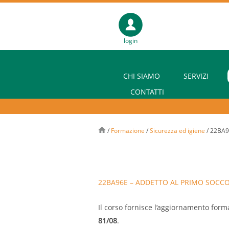
login
CHI SIAMO
SERVIZI
CONTATTI
/
Formazione
/
Sicurezza ed igiene
/
22BA9
22BA96E – ADDETTO AL PRIMO SOCCO
Il corso fornisce l’aggiornamento forma
81/08
.