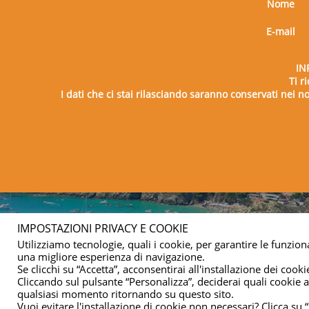
Nome
E-mail
IN
Ti r
I dati che ci stai rilasciando saranno conservati nei nos
Copy
IMPOSTAZIONI PRIVACY E COOKIE
Utilizziamo tecnologie, quali i cookie, per garantire le funziona
una migliore esperienza di navigazione.
Se clicchi su “Accetta”, acconsentirai all'installazione dei cookie
Cliccando sul pulsante “Personalizza”, deciderai quali cookie ac
qualsiasi momento ritornando su questo sito.
Vuoi evitare l'installazione di cookie non necessari? Clicca su “