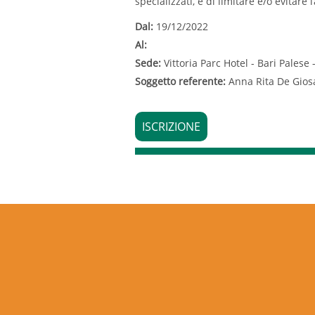
specializzati, e di limitare e/o evitare 
Dal:
19/12/2022
Al:
Sede:
Vittoria Parc Hotel - Bari Palese 
Soggetto referente:
Anna Rita De Gios
ISCRIZIONE