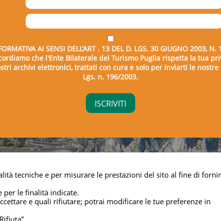
FORMATIVA AI SENSI DELL’ART . 13 DEL D. LGS. 30 GIUGNO 2003, N. 
icordiamo che l'Ente Bilaterale del Turismo Puglia rispetta la tua pri
tri archivi elettronici, trattati con cura e solo per inviarti le nostr
Lgs. n. 196/2003.
right © 2026 - Ente Bilaterale del Turismo Puglia - C.F. 043325
lità tecniche e per misurare le prestazioni del sito al fine di fornir
Privacy & cookie
 per le finalità indicate.
cettare e quali rifiutare; potrai modificare le tue preferenze in
Rifiuta”.