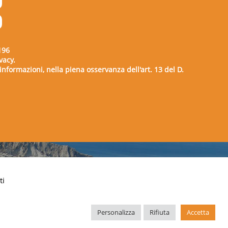
196
vacy.
e informazioni, nella piena osservanza dell'art. 13 del D.
00729
ti
Personalizza
Rifiuta
Accetta