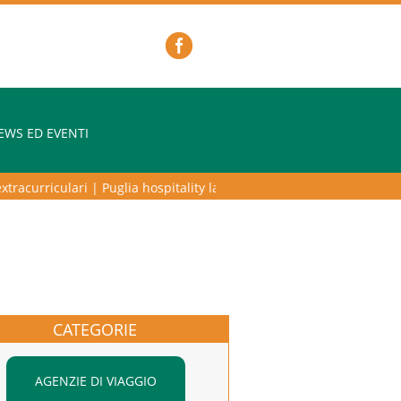
EWS ED EVENTI
racurriculari
|
Puglia hospitality lab – programma di alta formazione p
CATEGORIE
AGENZIE DI VIAGGIO