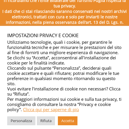
Ti ricordiamo che l'Ente Bilaterale del Turismo Puglia rispetta la
tua privacy.
I dati che ci stai rilasciando saranno conservati nei nostri archivi
elettronici, trattati con cura e solo per inviarti le nostre
informazioni, nella piena osservanza dell'art. 13 del D. Lgs. n.
196/2003.
IMPOSTAZIONI PRIVACY E COOKIE
Utilizziamo tecnologie, quali i cookie, per garantire le
funzionalità tecniche e per misurare le prestazioni del sito
al fine di fornirti una migliore esperienza di navigazione.
Se clicchi su “Accetta”, acconsentirai all'installazione dei
cookie per le finalità indicate.
Cliccando sul pulsante “Personalizza”, deciderai quali
cookie accettare e quali rifiutare; potrai modificare le tue
Copyright © 2026 - Ente Bilaterale del Turismo Puglia - C.F.
preferenze in qualsiasi momento ritornando su questo
sito.
04332500729
Vuoi evitare l'installazione di cookie non necessari? Clicca
su “Rifiuta”.
Privacy & cookie
Per maggiori informazioni sui cookie e sulla tua privacy, ti
consigliamo di consultare la nostra “Privacy e cookie
policy”.
Clicca qui per saperne di più
Personalizza
Rifiuta
Accetta
Managed by
Elabora Next