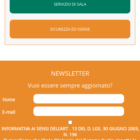
SERVIZIO DI SALA
SICUREZZA ED IGIENE
NEWSLETTER
Vuoi essere sempre aggiornato?
Nome
E-mail
INFORMATIVA AI SENSI DELL’ART . 13 DEL D. LGS. 30 GIUGNO 2003,
N. 196