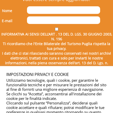
Nome
E-mail
INFORMATIVA AI SENSI DELL’ART . 13 DEL D. LGS. 30 GIUGNO 2003,
N. 196
Ti ricordiamo che l'Ente Bilaterale del Turismo Puglia rispetta la
tua privacy.
I dati che ci stai rilasciando saranno conservati nei nostri archivi
elettronici, trattati con cura e solo per inviarti le nostre
informazioni, nella piena osservanza dell'art. 13 del D. Lgs. n.
196/2003.
IMPOSTAZIONI PRIVACY E COOKIE
Utilizziamo tecnologie, quali i cookie, per garantire le
funzionalità tecniche e per misurare le prestazioni del sito
al fine di fornirti una migliore esperienza di navigazione.
Se clicchi su “Accetta”, acconsentirai all'installazione dei
cookie per le finalità indicate.
Cliccando sul pulsante “Personalizza”, deciderai quali
cookie accettare e quali rifiutare; potrai modificare le tue
Copyright © 2026 - Ente Bilaterale del Turismo Puglia - C.F.
preferenze in qualsiasi momento ritornando su questo