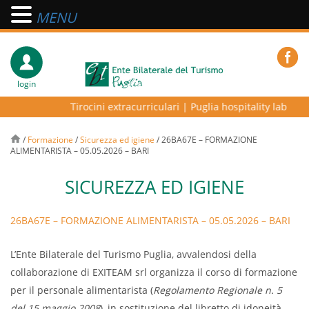
MENU
login
Tirocini extracurriculari
|
Puglia hospitality lab – pro
/
Formazione
/
Sicurezza ed igiene
/
26BA67E – FORMAZIONE
ALIMENTARISTA – 05.05.2026 – BARI
SICUREZZA ED IGIENE
26BA67E – FORMAZIONE ALIMENTARISTA – 05.05.2026 – BARI
L’Ente Bilaterale del Turismo Puglia, avvalendosi della
collaborazione di EXITEAM srl organizza il corso di formazione
per il personale alimentarista (
Regolamento Regionale n. 5
del 15 maggio 2008
), in sostituzione del libretto di idoneità