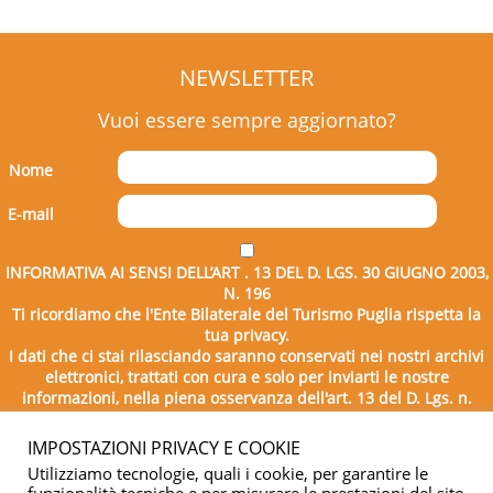
NEWSLETTER
Vuoi essere sempre aggiornato?
Nome
E-mail
INFORMATIVA AI SENSI DELL’ART . 13 DEL D. LGS. 30 GIUGNO 2003,
N. 196
Ti ricordiamo che l'Ente Bilaterale del Turismo Puglia rispetta la
tua privacy.
I dati che ci stai rilasciando saranno conservati nei nostri archivi
elettronici, trattati con cura e solo per inviarti le nostre
informazioni, nella piena osservanza dell'art. 13 del D. Lgs. n.
196/2003.
IMPOSTAZIONI PRIVACY E COOKIE
Utilizziamo tecnologie, quali i cookie, per garantire le