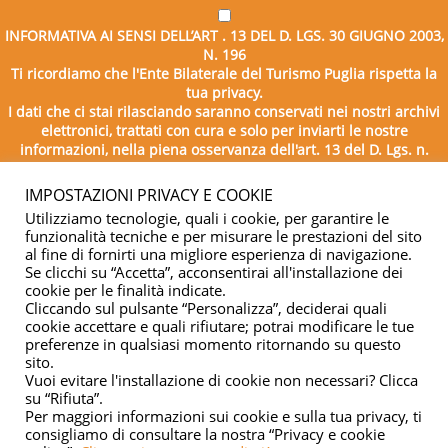
INFORMATIVA AI SENSI DELL’ART . 13 DEL D. LGS. 30 GIUGNO 2003,
N. 196
Ti ricordiamo che l'Ente Bilaterale del Turismo Puglia rispetta la
tua privacy.
I dati che ci stai rilasciando saranno conservati nei nostri archivi
elettronici, trattati con cura e solo per inviarti le nostre
informazioni, nella piena osservanza dell'art. 13 del D. Lgs. n.
196/2003.
IMPOSTAZIONI PRIVACY E COOKIE
Utilizziamo tecnologie, quali i cookie, per garantire le
funzionalità tecniche e per misurare le prestazioni del sito
al fine di fornirti una migliore esperienza di navigazione.
Se clicchi su “Accetta”, acconsentirai all'installazione dei
cookie per le finalità indicate.
Cliccando sul pulsante “Personalizza”, deciderai quali
cookie accettare e quali rifiutare; potrai modificare le tue
Copyright © 2026 - Ente Bilaterale del Turismo Puglia - C.F.
preferenze in qualsiasi momento ritornando su questo
sito.
04332500729
Vuoi evitare l'installazione di cookie non necessari? Clicca
su “Rifiuta”.
Privacy & cookie
Per maggiori informazioni sui cookie e sulla tua privacy, ti
consigliamo di consultare la nostra “Privacy e cookie