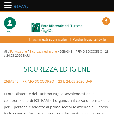
MENU
login
Tirocini extracurriculari
|
Puglia hospitality lab – p
/
Formazione
/
Sicurezza ed igiene
/
26BA34E – PRIMO SOCCORSO – 23
e 24.03.2026 BARI
SICUREZZA ED IGIENE
26BA34E – PRIMO SOCCORSO – 23 E 24.03.2026 BARI
L’Ente Bilaterale del Turismo Puglia, avvalendosi della
collaborazione di EXITEAM srl organizza il corso di formazione
per il personale addetto al primo soccorso aziendale. Il corso
ha lo scopo di fornire al lavoratore designato le conoscenze