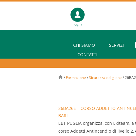
login
CHI SIAMO
SERVIZI
CONTATTI
/
Formazione
/
Sicurezza ed igiene
/
26BA26
26BA26E – CORSO ADDETTO ANTINCENDI
BARI
EBT PUGLIA organizza, con Exiteam, a ti
corso Addetti Antincendio di livello 2,