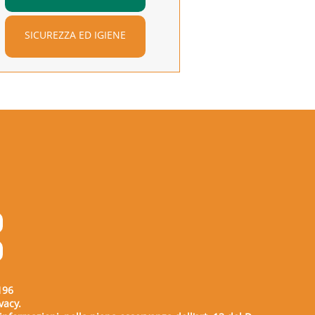
SICUREZZA ED IGIENE
196
vacy.