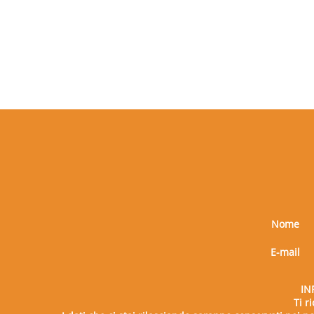
Nome
E-mail
IN
Ti r