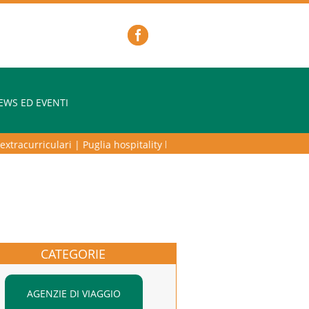
EWS ED EVENTI
tracurriculari
|
Puglia hospitality lab – programma di alta formazione 
CATEGORIE
AGENZIE DI VIAGGIO