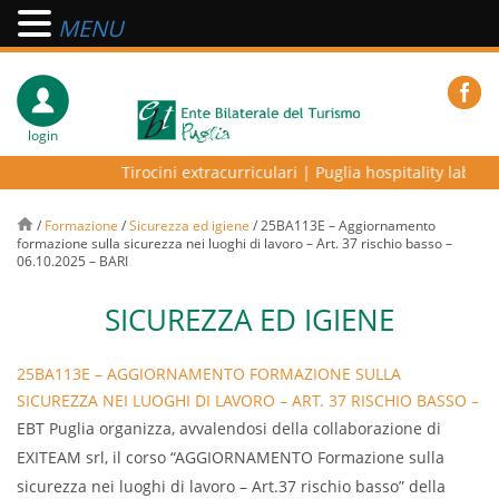
MENU
login
Tirocini extracurriculari
|
Puglia hospitality lab – pr
/
Formazione
/
Sicurezza ed igiene
/
25BA113E – Aggiornamento
formazione sulla sicurezza nei luoghi di lavoro – Art. 37 rischio basso –
06.10.2025 – BARI
SICUREZZA ED IGIENE
25BA113E – AGGIORNAMENTO FORMAZIONE SULLA
SICUREZZA NEI LUOGHI DI LAVORO – ART. 37 RISCHIO BASSO –
06.10.2025 – BARI
EBT Puglia organizza, avvalendosi della collaborazione di
EXITEAM srl, il corso “AGGIORNAMENTO Formazione sulla
sicurezza nei luoghi di lavoro – Art.37 rischio basso” della