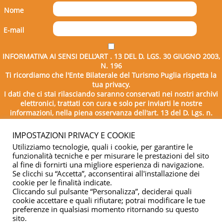
Nome
E-mail
INFORMATIVA AI SENSI DELL’ART . 13 DEL D. LGS. 30 GIUGNO 2003,
N. 196
Ti ricordiamo che l'Ente Bilaterale del Turismo Puglia rispetta la
tua privacy.
I dati che ci stai rilasciando saranno conservati nei nostri archivi
elettronici, trattati con cura e solo per inviarti le nostre
informazioni, nella piena osservanza dell'art. 13 del D. Lgs. n.
196/2003.
IMPOSTAZIONI PRIVACY E COOKIE
Utilizziamo tecnologie, quali i cookie, per garantire le
funzionalità tecniche e per misurare le prestazioni del sito
al fine di fornirti una migliore esperienza di navigazione.
Se clicchi su “Accetta”, acconsentirai all'installazione dei
cookie per le finalità indicate.
Cliccando sul pulsante “Personalizza”, deciderai quali
cookie accettare e quali rifiutare; potrai modificare le tue
Copyright © 2026 - Ente Bilaterale del Turismo Puglia - C.F.
preferenze in qualsiasi momento ritornando su questo
sito.
04332500729