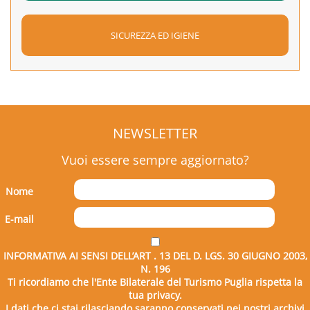
SICUREZZA ED IGIENE
NEWSLETTER
Vuoi essere sempre aggiornato?
Nome
E-mail
INFORMATIVA AI SENSI DELL’ART . 13 DEL D. LGS. 30 GIUGNO 2003,
N. 196
Ti ricordiamo che l'Ente Bilaterale del Turismo Puglia rispetta la
tua privacy.
I dati che ci stai rilasciando saranno conservati nei nostri archivi