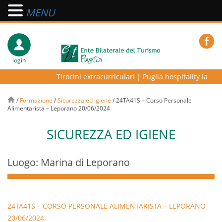
MENU
login
Tirocini extracurriculari
|
Puglia hospitality lab – p
/
Formazione
/
Sicurezza ed igiene
/
24TA41S – Corso Personale
Alimentarista – Leporano 20/06/2024
SICUREZZA ED IGIENE
Luogo: Marina di Leporano
24TA41S – CORSO PERSONALE ALIMENTARISTA – LEPORANO
20/06/2024