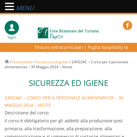
MENU
login
Tirocini extracurriculari
|
Puglia hospitality lab – p
/
Formazione
/
Sicurezza ed igiene
/
24FG34C – Corso per il personale
alimentarista – 30 Maggio 2024 – Vieste
SICUREZZA ED IGIENE
24FG34C – CORSO PER IL PERSONALE ALIMENTARISTA – 30
MAGGIO 2024 – VIESTE
Descrizione del corso:
Il corso è obbligatorio per gli addetti alla produzione post
primaria, alla trasformazione, alla preparazione, alla
somministrazione e al commercio di sostanze alimentari e