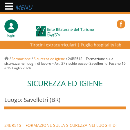
MENU
login
Tirocini extracurriculari
|
Puglia hospitality lab – pro
/
Formazione
/
Sicurezza ed igiene
/
24BR51S – Formazione sulla
sicurezza nei luoghi di lavoro – Art. 37 rischio basso- Savelletri di Fasano 16
e 19 Luglio 2024
SICUREZZA ED IGIENE
Luogo: Savelletri (BR)
24BR51S – FORMAZIONE SULLA SICUREZZA NEI LUOGHI DI