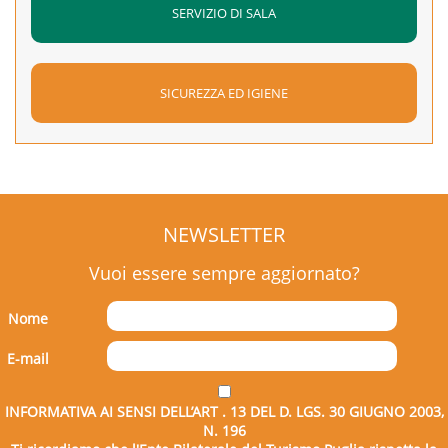
SERVIZIO DI SALA
SICUREZZA ED IGIENE
NEWSLETTER
Vuoi essere sempre aggiornato?
Nome
E-mail
INFORMATIVA AI SENSI DELL’ART . 13 DEL D. LGS. 30 GIUGNO 2003,
N. 196