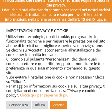
Ti ricordiamo che l'Ente Bilaterale del Turismo Puglia rispetta la
tua privacy.
I dati che ci stai rilasciando saranno conservati nei nostri archivi
elettronici, trattati con cura e solo per inviarti le nostre
informazioni, nella piena osservanza dell'art. 13 del D. Lgs. n.
196/2003.
IMPOSTAZIONI PRIVACY E COOKIE
Utilizziamo tecnologie, quali i cookie, per garantire le
funzionalità tecniche e per misurare le prestazioni del sito
al fine di fornirti una migliore esperienza di navigazione.
Se clicchi su “Accetta”, acconsentirai all'installazione dei
cookie per le finalità indicate.
Cliccando sul pulsante “Personalizza”, deciderai quali
cookie accettare e quali rifiutare; potrai modificare le tue
Copyright © 2026 - Ente Bilaterale del Turismo Puglia - C.F.
preferenze in qualsiasi momento ritornando su questo
sito.
04332500729
Vuoi evitare l'installazione di cookie non necessari? Clicca
su “Rifiuta”.
Privacy & cookie
Per maggiori informazioni sui cookie e sulla tua privacy, ti
consigliamo di consultare la nostra “Privacy e cookie
policy”.
Clicca qui per saperne di più
Personalizza
Rifiuta
Accetta
Managed by
Elabora Next