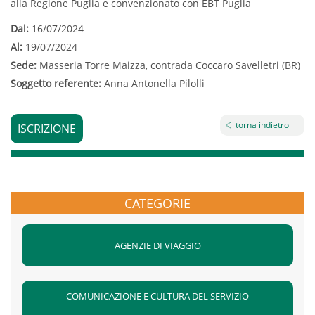
alla Regione Puglia e convenzionato con EBT Puglia
Dal:
16/07/2024
Al:
19/07/2024
Sede:
Masseria Torre Maizza, contrada Coccaro Savelletri (BR)
Soggetto referente:
Anna Antonella Pilolli
torna indietro
ISCRIZIONE
CATEGORIE
AGENZIE DI VIAGGIO
COMUNICAZIONE E CULTURA DEL SERVIZIO