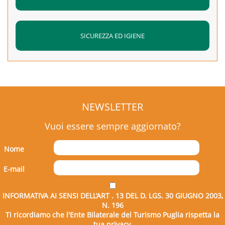
SICUREZZA ED IGIENE
NEWSLETTER
Vuoi essere sempre aggiornato?
Nome
E-mail
INFORMATIVA AI SENSI DELL’ART . 13 DEL D. LGS. 30 GIUGNO 2003,
N. 196
Ti ricordiamo che l'Ente Bilaterale del Turismo Puglia rispetta la
tua privacy.