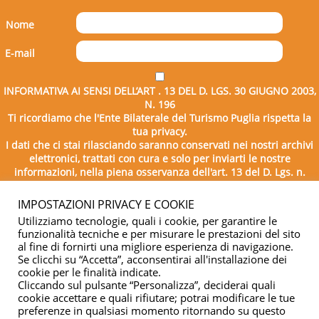
Nome
E-mail
INFORMATIVA AI SENSI DELL’ART . 13 DEL D. LGS. 30 GIUGNO 2003,
N. 196
Ti ricordiamo che l'Ente Bilaterale del Turismo Puglia rispetta la
tua privacy.
I dati che ci stai rilasciando saranno conservati nei nostri archivi
elettronici, trattati con cura e solo per inviarti le nostre
informazioni, nella piena osservanza dell'art. 13 del D. Lgs. n.
196/2003.
IMPOSTAZIONI PRIVACY E COOKIE
Utilizziamo tecnologie, quali i cookie, per garantire le
funzionalità tecniche e per misurare le prestazioni del sito
al fine di fornirti una migliore esperienza di navigazione.
Se clicchi su “Accetta”, acconsentirai all'installazione dei
cookie per le finalità indicate.
Cliccando sul pulsante “Personalizza”, deciderai quali
cookie accettare e quali rifiutare; potrai modificare le tue
Copyright © 2026 - Ente Bilaterale del Turismo Puglia - C.F.
preferenze in qualsiasi momento ritornando su questo