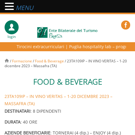
MENU
login
Tirocini extracurriculari
|
Puglia hospitality lab – programma di 
/
Formazione
/
Food & Beverage
/
23TA109IP – IN VINO VERITAS – 1-20
dicembre 2023 – Massafra (TA)
FOOD & BEVERAGE
23TA109IP – IN VINO VERITAS – 1-20 DICEMBRE 2023 –
MASSAFRA (TA)
DESTINATARI
: 8 DIPENDENTI
DURATA
: 40 ORE
AZIENDE BENEFICIARIE
: TORNERAI (4 dip.) – ENJOY (4 dip.)