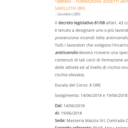
18BR80S – FORMAZIONE ADDETTI ANT
SAVELLETRI (BR)
- Savelletri (BR)
Il
decreto legislativo 81/08
all’art. 43 
è tenuto a designare uno o più lavorato
prevenzione incendi
, lotta
antincendi
Tutti i lavoratori che svolgono l’incari
antincendio
devono ricevere una specif
contenuti di tali corsi di formazione a
delle attività ed al livello di rischio i
rischio elevato).
Durata del Corso: 8 ORE
Svolgimento: 14/06/2018 e 19/06/2018 
Dal:
14/06/2018
Al:
19/06/2018
Sede:
Masseria Maizza Srl, Contrada C
Soggetto referente:
Pilolli Anna Anton