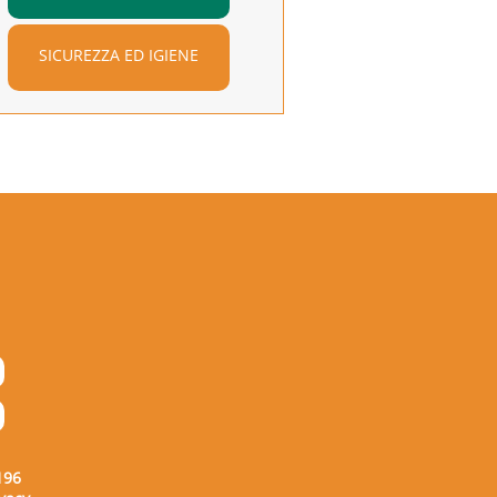
SICUREZZA ED IGIENE
196