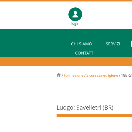
login
CHI SIAMO
SERVIZI
CONTATTI
/
Formazione
/
Sicurezza ed igiene
/
18BR80
Luogo: Savelletri (BR)