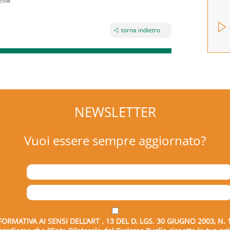
torna indietro
NEWSLETTER
Vuoi essere sempre aggiornato?
FORMATIVA AI SENSI DELL’ART . 13 DEL D. LGS. 30 GIUGNO 2003, N. 