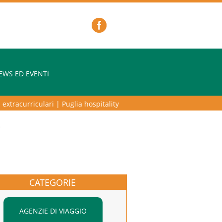
EWS ED EVENTI
tracurriculari
|
Puglia hospitality lab – programma di alta formazione
)
CATEGORIE
AGENZIE DI VIAGGIO