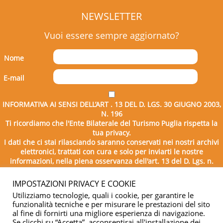
NEWSLETTER
Vuoi essere sempre aggiornato?
Nome
E-mail
INFORMATIVA AI SENSI DELL’ART . 13 DEL D. LGS. 30 GIUGNO 2003,
N. 196
Ti ricordiamo che l'Ente Bilaterale del Turismo Puglia rispetta la
tua privacy.
I dati che ci stai rilasciando saranno conservati nei nostri archivi
elettronici, trattati con cura e solo per inviarti le nostre
informazioni, nella piena osservanza dell'art. 13 del D. Lgs. n.
196/2003.
IMPOSTAZIONI PRIVACY E COOKIE
Utilizziamo tecnologie, quali i cookie, per garantire le
funzionalità tecniche e per misurare le prestazioni del sito
al fine di fornirti una migliore esperienza di navigazione.
Se clicchi su “Accetta”, acconsentirai all'installazione dei