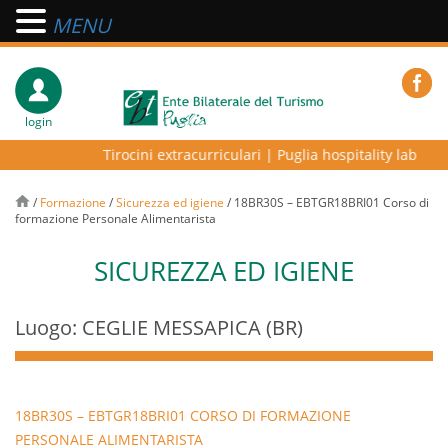
MENU
login
Tirocini extracurriculari
|
Puglia hospitality lab – pro
/
Formazione
/
Sicurezza ed igiene
/
18BR30S – EBTGR18BRI01 Corso di
formazione Personale Alimentarista
SICUREZZA ED IGIENE
Luogo: CEGLIE MESSAPICA (BR)
18BR30S – EBTGR18BRI01 CORSO DI FORMAZIONE
PERSONALE ALIMENTARISTA