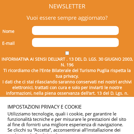
NEWSLETTER
Vuoi essere sempre aggiornato?
Nome
E-mail
INFORMATIVA AI SENSI DELL’ART . 13 DEL D. LGS. 30 GIUGNO 2003,
N. 196
Ti ricordiamo che l'Ente Bilaterale del Turismo Puglia rispetta la
tua privacy.
I dati che ci stai rilasciando saranno conservati nei nostri archivi
elettronici, trattati con cura e solo per inviarti le nostre
informazioni, nella piena osservanza dell'art. 13 del D. Lgs. n.
196/2003.
IMPOSTAZIONI PRIVACY E COOKIE
Utilizziamo tecnologie, quali i cookie, per garantire le
funzionalità tecniche e per misurare le prestazioni del sito
al fine di fornirti una migliore esperienza di navigazione.
Se clicchi su “Accetta”, acconsentirai all'installazione dei