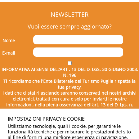
NEWSLETTER
Vuoi essere sempre aggiornato?
Nome
E-mail
INFORMATIVA AI SENSI DELL’ART . 13 DEL D. LGS. 30 GIUGNO 2003,
N. 196
Ti ricordiamo che l'Ente Bilaterale del Turismo Puglia rispetta la
tua privacy.
I dati che ci stai rilasciando saranno conservati nei nostri archivi
elettronici, trattati con cura e solo per inviarti le nostre
informazioni, nella piena osservanza dell'art. 13 del D. Lgs. n.
196/2003.
IMPOSTAZIONI PRIVACY E COOKIE
Utilizziamo tecnologie, quali i cookie, per garantire le
funzionalità tecniche e per misurare le prestazioni del sito
al fine di fornirti una migliore esperienza di navigazione.