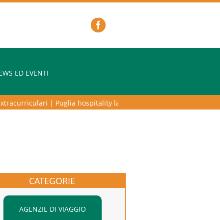
EWS ED EVENTI
acurriculari
|
Puglia hospitality lab – programma di alta formazione pe
CATEGORIE
AGENZIE DI VIAGGIO