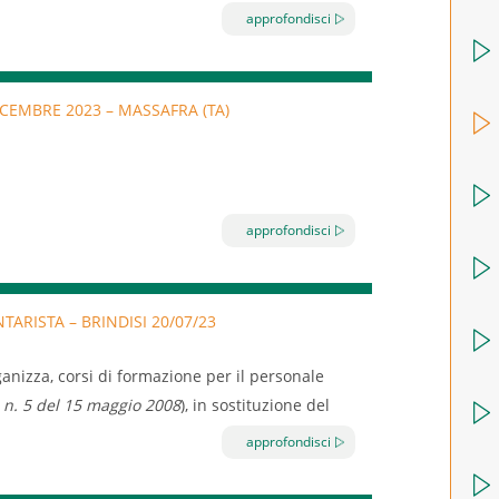
approfondisci
e turistica, costruire il prodotto turistico sono
.
DICEMBRE 2023 – MASSAFRA (TA)
approfondisci
p.) – ENJOY (4 dip.)
ORMATIVO:
ARISTA – BRINDISI 20/07/23
intervento l’amore per questo prodotto che nasce
ntichissime. Scoprire che un bicchiere di vino
anizza, corsi di formazione per il personale
ella sua lotta con – e talvolta contro – la
n. 5 del 15 maggio 2008
), in sostituzione del
iene prodotto.
approfondisci
eristiche del vino dal colore e dall’odore ancor