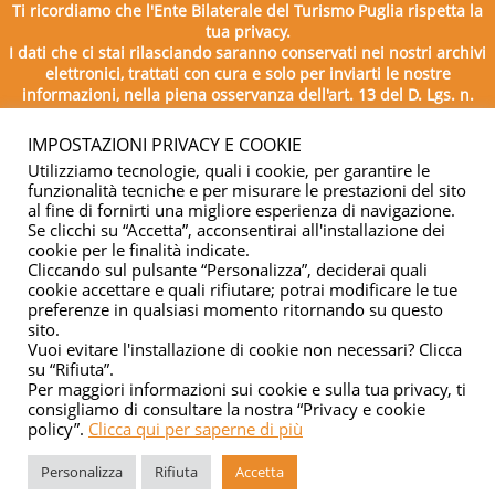
Ti ricordiamo che l'Ente Bilaterale del Turismo Puglia rispetta la
tua privacy.
I dati che ci stai rilasciando saranno conservati nei nostri archivi
elettronici, trattati con cura e solo per inviarti le nostre
informazioni, nella piena osservanza dell'art. 13 del D. Lgs. n.
196/2003.
IMPOSTAZIONI PRIVACY E COOKIE
Utilizziamo tecnologie, quali i cookie, per garantire le
funzionalità tecniche e per misurare le prestazioni del sito
al fine di fornirti una migliore esperienza di navigazione.
Se clicchi su “Accetta”, acconsentirai all'installazione dei
cookie per le finalità indicate.
Cliccando sul pulsante “Personalizza”, deciderai quali
cookie accettare e quali rifiutare; potrai modificare le tue
Copyright © 2026 - Ente Bilaterale del Turismo Puglia - C.F.
preferenze in qualsiasi momento ritornando su questo
sito.
04332500729
Vuoi evitare l'installazione di cookie non necessari? Clicca
su “Rifiuta”.
Privacy & cookie
Per maggiori informazioni sui cookie e sulla tua privacy, ti
consigliamo di consultare la nostra “Privacy e cookie
policy”.
Clicca qui per saperne di più
Personalizza
Rifiuta
Accetta
Managed by
Elabora Next