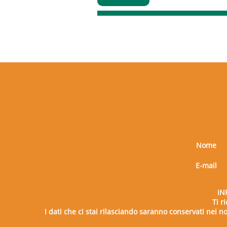
Nome
E-mail
IN
Ti r
I dati che ci stai rilasciando saranno conservati nei nos