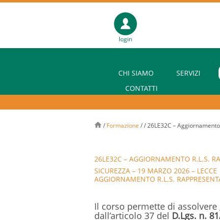
login
CHI SIAMO
SERVIZI
CONTATTI
/
Formazione
/
/
26LE32C – Aggiornamento R
26LE32C – AGGIORNAMENTO R.L.S. R
SICUREZZA – 19 MARZO 2026 – LECCE
AGGIORNAMENTO R.L.S. RAPPRESENTA
Il corso permette di assolvere 
dall’articolo 37 del
D.Lgs. n. 81