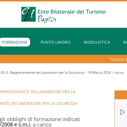
FORMAZIONE
PUNTO LAVORO
MODULISTICA
N
Tirocini ext
.L.S. Rappresentante dei Lavoratori per la Sicurezza – 19 Marzo 2026 – Lecce
APPRESENTANTE DEI LAVORATORI PER LA
NTE DEI LAVORATORI PER LA SICUREZZA
gli obblighi di formazione indicati
/2008 e s.m.i.
a carico