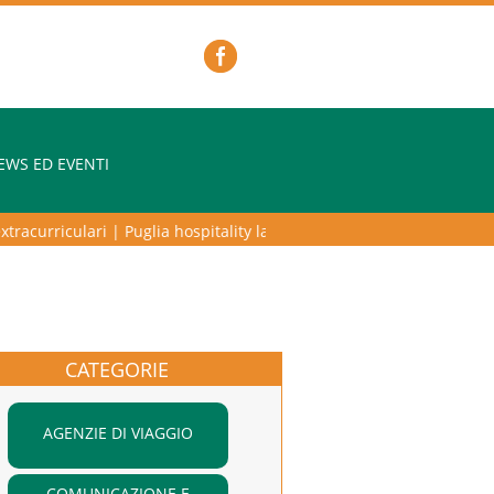
EWS ED EVENTI
racurriculari
|
Puglia hospitality lab – programma di alta formazione p
CATEGORIE
AGENZIE DI VIAGGIO
COMUNICAZIONE E