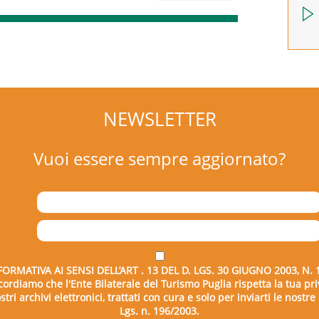
NEWSLETTER
Vuoi essere sempre aggiornato?
FORMATIVA AI SENSI DELL’ART . 13 DEL D. LGS. 30 GIUGNO 2003, N. 
icordiamo che l'Ente Bilaterale del Turismo Puglia rispetta la tua pri
tri archivi elettronici, trattati con cura e solo per inviarti le nostr
Lgs. n. 196/2003.