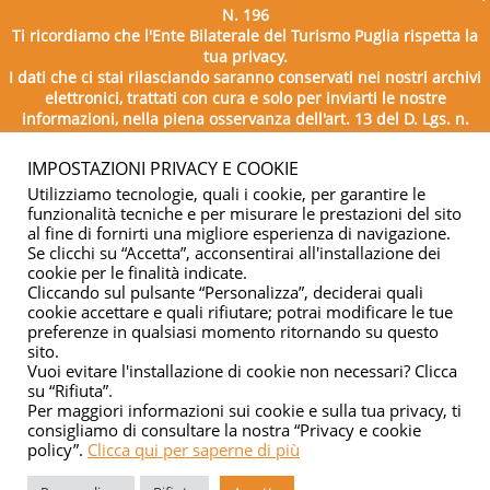
N. 196
Ti ricordiamo che l'Ente Bilaterale del Turismo Puglia rispetta la
tua privacy.
I dati che ci stai rilasciando saranno conservati nei nostri archivi
elettronici, trattati con cura e solo per inviarti le nostre
informazioni, nella piena osservanza dell'art. 13 del D. Lgs. n.
196/2003.
IMPOSTAZIONI PRIVACY E COOKIE
Utilizziamo tecnologie, quali i cookie, per garantire le
funzionalità tecniche e per misurare le prestazioni del sito
al fine di fornirti una migliore esperienza di navigazione.
Se clicchi su “Accetta”, acconsentirai all'installazione dei
cookie per le finalità indicate.
Cliccando sul pulsante “Personalizza”, deciderai quali
cookie accettare e quali rifiutare; potrai modificare le tue
Copyright © 2026 - Ente Bilaterale del Turismo Puglia - C.F.
preferenze in qualsiasi momento ritornando su questo
sito.
04332500729
Vuoi evitare l'installazione di cookie non necessari? Clicca
su “Rifiuta”.
Privacy & cookie
Per maggiori informazioni sui cookie e sulla tua privacy, ti
consigliamo di consultare la nostra “Privacy e cookie
policy”.
Clicca qui per saperne di più