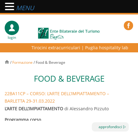
MENU
login
Tirocini extracurriculari
|
Puglia hospitality lab – pro
/
Formazione
/
Food & Beverage
FOOD & BEVERAGE
22BA11CP – CORSO: L’ARTE DELL’IMPIATTAMENTO –
BARLETTA 29-31.03.2022
L’ARTE DELL’IMPIATTAMENTO
di Alessandro Pizzuto
Programma corso
approfondisci
La prima parte del corso sarà dedicata alle linee generali
circa le nuove tecniche di impiattamento fondate su due