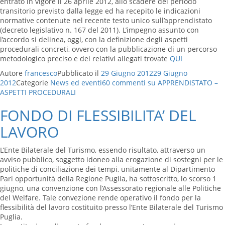
entrato in vigore il 26 aprile 2012, allo scadere del periodo
transitorio previsto dalla legge ed ha recepito le indicazioni
normative contenute nel recente testo unico sull’apprendistato
(decreto legislativo n. 167 del 2011). L’impegno assunto con
l’accordo si delinea, oggi, con la definizione degli aspetti
procedurali concreti, ovvero con la pubblicazione di un percorso
metodologico preciso e dei relativi allegati trovate
QUI
Autore
francesco
Pubblicato il
29 Giugno 2012
29 Giugno
2012
Categorie
News ed eventi
60 commenti
su APPRENDISTATO –
ASPETTI PROCEDURALI
FONDO DI FLESSIBILITA’ DEL
LAVORO
L’Ente Bilaterale del Turismo, essendo risultato, attraverso un
avviso pubblico, soggetto idoneo alla erogazione di sostegni per le
politiche di conciliazione dei tempi, unitamente al Dipartimento
Pari opportunità della Regione Puglia, ha sottoscritto, lo scorso 1
giugno, una convenzione con l’Assessorato regionale alle Politiche
del Welfare. Tale convezione rende operativo il fondo per la
flessibilità del lavoro costituito presso l’Ente Bilaterale del Turismo
Puglia.