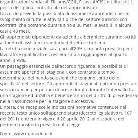
organizzazioni sindacali Filcams/CGIL, Fisascat/CISL e Uiltucs/UIL,
per la disciplina contrattuale dell’apprendistato.
L’accordo prevede la possibilità di assumere apprendisti per lo
svolgimento di tutte le attività tipiche del settore turismo, con
contratti che potranno durare sino a 36 mesi, elevabili in alcuni
casi a 48 mesi.
Gli apprendisti dipendenti da aziende alberghiere saranno iscritti
al fondo di assistenza sanitaria del settore turismo.
La retribuzione iniziale sarà pari all’80% di quanto previsto per il
lavoratore qualificato e crescerà sino a raggiungere, al quarto
anno, il 95%.
Un passaggio essenziale dell’accordo riguarda la possibilità di
assumere apprendisti stagionali, con contratto a tempo
determinato, definendo soluzioni che tengono conto delle
specificità del settore. Gli apprendisti stagionali potranno prestare
servizio anche per periodi di breve durata durante l’intervallo tra
una stagione ed un’altra e beneficeranno del diritto di precedenza
nella riassunzione per la stagione successiva.
L’intesa, che recepisce le indicazioni normative contenute nel
recente testo unico sull’apprendistato (decreto legislativo n. 167
del 2011), entrerà in vigore il 26 aprile 2012, allo scadere del
periodo transitorio previsto dalla legge.
Fonte: www.dplmodena.it