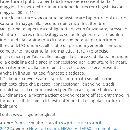
L’apertura al pubblico per la balneazione è consentita dal 1
maggio al 30 settembre, in attuazione del Decreto legislativo 30
maggio 2008 n.116
Tutte le strutture sono tenute ad assicurare l’apertura dal quarto
sabato di maggio alla seconda domenica di settembre.
Nei periodi di apertura obbligatoria devono funzionare, presso le
strutture, i servizi di salvataggio, secondo gli orari e le modalità
indicati dalla Capitaneria di Porto competente per territorio.
Il testo dell’Ordinanza, oltre alle disposizioni generali, contiene
come parte integrante la “Norma Etica” (art. 7) e precise
prescrizioni per l’uso delle spiagge, la sicurezza della balneazione
e la disciplina delle aree in concessione per le strutture balneari,
con riferimento alla cartellonistica, che deve essere presente
anche in lingua inglese, francese e tedesco.
L’Ordinanza deve essere esposta, in formato visibile come
richiesto, oltre che presso i concessionari, anche nelle sedi
municipali dei comuni costieri per l’intera stagione balneare.
L’Ordinanza e la “Norma Etica” devono restare affisse entrambe, in
formato visibile come richiesto, all’Albo della singola struttura
balneare.
Fonte: www.regione.puglia.it
Autore
francesco
Pubblicato il
18 Aprile 2012
18 Aprile
2012
Categorie
News ed eventi
,
NEWSLETTER
60 commenti
su