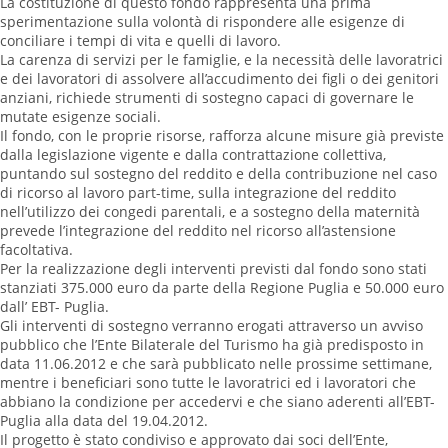
La costituzione di questo fondo rappresenta una prima
sperimentazione sulla volontà di rispondere alle esigenze di
conciliare i tempi di vita e quelli di lavoro.
La carenza di servizi per le famiglie, e la necessità delle lavoratrici
e dei lavoratori di assolvere all’accudimento dei figli o dei genitori
anziani, richiede strumenti di sostegno capaci di governare le
mutate esigenze sociali.
Il fondo, con le proprie risorse, rafforza alcune misure già previste
dalla legislazione vigente e dalla contrattazione collettiva,
puntando sul sostegno del reddito e della contribuzione nel caso
di ricorso al lavoro part-time, sulla integrazione del reddito
nell’utilizzo dei congedi parentali, e a sostegno della maternità
prevede l’integrazione del reddito nel ricorso all’astensione
facoltativa.
Per la realizzazione degli interventi previsti dal fondo sono stati
stanziati 375.000 euro da parte della Regione Puglia e 50.000 euro
dall’ EBT- Puglia.
Gli interventi di sostegno verranno erogati attraverso un avviso
pubblico che l’Ente Bilaterale del Turismo ha già predisposto in
data 11.06.2012 e che sarà pubblicato nelle prossime settimane,
mentre i beneficiari sono tutte le lavoratrici ed i lavoratori che
abbiano la condizione per accedervi e che siano aderenti all’EBT-
Puglia alla data del 19.04.2012.
Il progetto è stato condiviso e approvato dai soci dell’Ente,