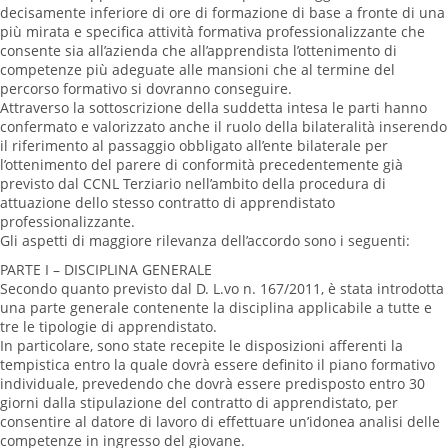
decisamente inferiore di ore di formazione di base a fronte di una
più mirata e specifica attività formativa professionalizzante che
consente sia all’azienda che all’apprendista l’ottenimento di
competenze più adeguate alle mansioni che al termine del
percorso formativo si dovranno conseguire.
Attraverso la sottoscrizione della suddetta intesa le parti hanno
confermato e valorizzato anche il ruolo della bilateralità inserendo
il riferimento al passaggio obbligato all’ente bilaterale per
l’ottenimento del parere di conformità precedentemente già
previsto dal CCNL Terziario nell’ambito della procedura di
attuazione dello stesso contratto di apprendistato
professionalizzante.
Gli aspetti di maggiore rilevanza dell’accordo sono i seguenti:
PARTE I – DISCIPLINA GENERALE
Secondo quanto previsto dal D. L.vo n. 167/2011, è stata introdotta
una parte generale contenente la disciplina applicabile a tutte e
tre le tipologie di apprendistato.
In particolare, sono state recepite le disposizioni afferenti la
tempistica entro la quale dovrà essere definito il piano formativo
individuale, prevedendo che dovrà essere predisposto entro 30
giorni dalla stipulazione del contratto di apprendistato, per
consentire al datore di lavoro di effettuare un’idonea analisi delle
competenze in ingresso del giovane.