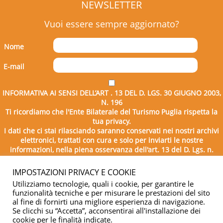
NEWSLETTER
Vuoi essere sempre aggiornato?
Nome
E-mail
INFORMATIVA AI SENSI DELL’ART . 13 DEL D. LGS. 30 GIUGNO 2003,
N. 196
Ti ricordiamo che l'Ente Bilaterale del Turismo Puglia rispetta la
tua privacy.
I dati che ci stai rilasciando saranno conservati nei nostri archivi
elettronici, trattati con cura e solo per inviarti le nostre
informazioni, nella piena osservanza dell'art. 13 del D. Lgs. n.
196/2003.
IMPOSTAZIONI PRIVACY E COOKIE
Utilizziamo tecnologie, quali i cookie, per garantire le
funzionalità tecniche e per misurare le prestazioni del sito
al fine di fornirti una migliore esperienza di navigazione.
Se clicchi su “Accetta”, acconsentirai all'installazione dei
cookie per le finalità indicate.