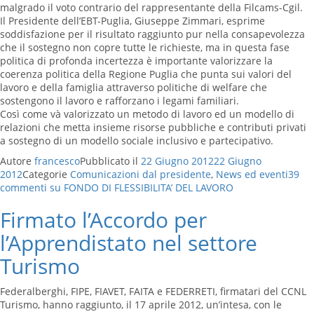
malgrado il voto contrario del rappresentante della Filcams-Cgil.
Il Presidente dell’EBT-Puglia, Giuseppe Zimmari, esprime
soddisfazione per il risultato raggiunto pur nella consapevolezza
che il sostegno non copre tutte le richieste, ma in questa fase
politica di profonda incertezza è importante valorizzare la
coerenza politica della Regione Puglia che punta sui valori del
lavoro e della famiglia attraverso politiche di welfare che
sostengono il lavoro e rafforzano i legami familiari.
Così come và valorizzato un metodo di lavoro ed un modello di
relazioni che metta insieme risorse pubbliche e contributi privati
a sostegno di un modello sociale inclusivo e partecipativo.
Autore
francesco
Pubblicato il
22 Giugno 2012
22 Giugno
2012
Categorie
Comunicazioni dal presidente
,
News ed eventi
39
commenti
su FONDO DI FLESSIBILITA’ DEL LAVORO
Firmato l’Accordo per
l’Apprendistato nel settore
Turismo
Federalberghi, FIPE, FIAVET, FAITA e FEDERRETI, firmatari del CCNL
Turismo, hanno raggiunto, il 17 aprile 2012, un’intesa, con le