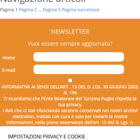
Pagina
1
Pagina
2
…
Pagina
5
Pagina successiva
NEWSLETTER
Vuoi essere sempre aggiornato?
Nome
E-mail
INFORMATIVA AI SENSI DELL’ART . 13 DEL D. LGS. 30 GIUGNO 2003,
N. 196
Ti ricordiamo che l'Ente Bilaterale del Turismo Puglia rispetta la
tua privacy.
I dati che ci stai rilasciando saranno conservati nei nostri archivi
elettronici, trattati con cura e solo per inviarti le nostre
informazioni, nella piena osservanza dell'art. 13 del D. Lgs. n.
196/2003.
IMPOSTAZIONI PRIVACY E COOKIE