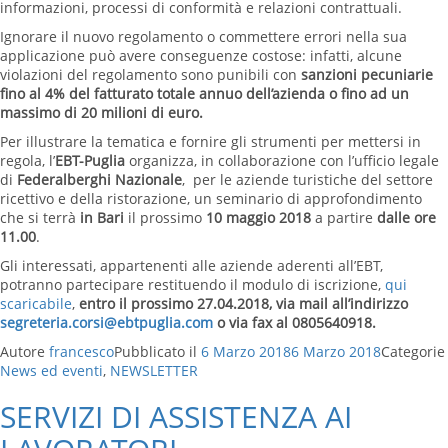
informazioni, processi di conformità e relazioni contrattuali.
Ignorare il nuovo regolamento o commettere errori nella sua
applicazione può avere conseguenze costose: infatti, alcune
violazioni del regolamento sono punibili con
sanzioni pecuniarie
fino al 4% del fatturato totale annuo dell’azienda o fino ad un
massimo di 20 milioni di euro.
Per illustrare la tematica e fornire gli strumenti per mettersi in
regola, l’
EBT-Puglia
organizza, in collaborazione con l’ufficio legale
di
Federalberghi Nazionale
, per le aziende turistiche del settore
ricettivo e della ristorazione, un seminario di approfondimento
che si terrà
in Bari
il prossimo
10 maggio 2018
a partire
dalle ore
11.00
.
Gli interessati, appartenenti alle aziende aderenti all’EBT,
potranno partecipare restituendo il modulo di iscrizione,
qui
scaricabile
,
entro il prossimo 27.04.2018, via mail all’indirizzo
segreteria.corsi@ebtpuglia.com
o via fax al 0805640918.
Autore
francesco
Pubblicato il
6 Marzo 2018
6 Marzo 2018
Categorie
News ed eventi
,
NEWSLETTER
SERVIZI DI ASSISTENZA AI