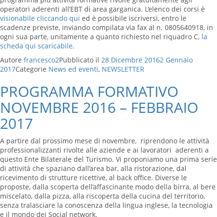
operatori aderenti all’EBT di area garganica. L’elenco dei corsi è
visionabile cliccando qui
ed è possibile iscriversi, entro le
scadenze previste, inviando compilata via fax al n. 0805640918, in
ogni sua parte, unitamente a quanto richiesto nel riquadro C,
la
scheda qui scaricabile
.
Autore
francesco2
Pubblicato il
28 Dicembre 2016
2 Gennaio
2017
Categorie
News ed eventi
,
NEWSLETTER
PROGRAMMA FORMATIVO
NOVEMBRE 2016 – FEBBRAIO
2017
A partire dal prossimo mese di novembre, riprendono le attività
professionalizzanti rivolte alle aziende e ai lavoratori aderenti a
questo Ente Bilaterale del Turismo. Vi proponiamo una prima serie
di attività che spaziano dall’area bar, alla ristorazione, dal
ricevimento di strutture ricettive, al back office. Diverse le
proposte, dalla scoperta dell’affascinante modo della birra, al bere
miscelato, dalla pizza, alla riscoperta della cucina del territorio,
senza tralasciare la conoscenza della lingua inglese, la tecnologia
e il mondo dei Social network.