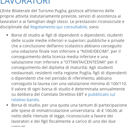
LAVORATORI
L’Ente Bilaterale del Turismo Puglia, gestisce all’interno delle
proprie attività statutariamente previste, servizi di assistenza ai
lavoratori e ai famigliari degli stessi. Le prestazioni riconosciute e
disciplinate dal
Regolamento qui consultabile
, sono:
Borse di studio ai figli di dipendenti o dipendenti, studenti
delle scuole medie inferiori e superiori, pubbliche e private
che a conclusione dell’anno scolastico abbiano conseguito
una votazione finale non inferiore a “NOVE/DECIMI”, per il
conseguimento della licenza media inferiore e una
valutazione non inferiore a “OTTANTA/CENTESIMI” per il
conseguimento del diploma di maturità; Agli studenti
neolaureati, residenti nella regione Puglia, figli di dipendenti
o dipendenti che nel periodo di riferimento, abbiano
conseguito la laurea con una valutazione minima di 100/110.
Il valore di ogni borsa di studio è determinata annualmente
su delibera del Comitato Direttivo EBT e
pubblicato sul
relativo bando
.
Borsa di studio, per una quota una tantum di partecipazione
alle spese di immatricolazione universitaria di € 100,00, al
netto delle ritenute di legge, riconosciute a favore dei
lavoratori e dei figli fiscalmente a carico di uno dei due
coniugi.