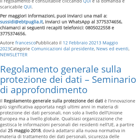
Il regolamento è consultabile cliccando
QUI
e la domanda è
scaricabile
QUI
.
Per maggiori informazioni, puoi inviarci una mail a:
sussidi@ebtpuglia.it
, inviarci un WhatsApp al 3775374656,
chiamarci ai seguenti recapiti telefonici: 0805022558 e
3775374656.
Autore
francesco
Pubblicato il
12 Febbraio 2021
3 Maggio
2023
Categorie
Comunicazioni dal presidente
,
News ed eventi
,
NEWSLETTER
Regolamento generale sulla
protezione dei dati – Seminario
di approfondimento
Il
Regolamento generale sulla protezione dei dati
è l’innovazione
più significativa apportata negli ultimi anni in materia di
protezione dei dati personali, non solo a livello dell’Unione
Europea ma a livello globale. Qualsiasi organizzazione che
gestisca le informazioni personali dei residenti nell’UE, a partire
dal
25 maggio 2018
, dovrà adattarsi alla nuova normativa in
materia di trattamento dei dati personali, sicurezza delle