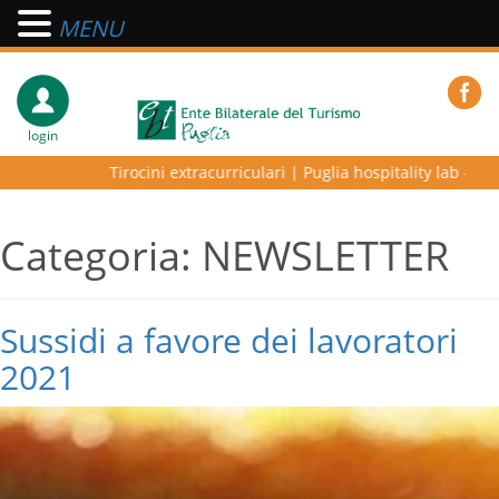
MENU
login
Tirocini extracurriculari
|
Puglia hospitality lab – progra
Categoria:
NEWSLETTER
Sussidi a favore dei lavoratori
2021