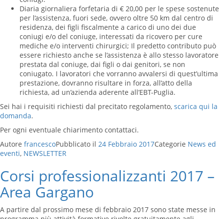
Diaria giornaliera forfetaria di € 20,00 per le spese sostenute
per l’assistenza, fuori sede, ovvero oltre 50 km dal centro di
residenza, dei figli fiscalmente a carico di uno dei due
coniugi e/o del coniuge, interessati da ricovero per cure
mediche e/o interventi chirurgici; Il predetto contributo può
essere richiesto anche se l’assistenza è allo stesso lavoratore
prestata dal coniuge, dai figli o dai genitori, se non
coniugato. I lavoratori che vorranno avvalersi di quest’ultima
prestazione, dovranno risultare in forza, all’atto della
richiesta, ad un’azienda aderente all’EBT-Puglia.
Sei hai i requisiti richiesti dal precitato regolamento,
scarica qui la
domanda
.
Per ogni eventuale chiarimento contattaci.
Autore
francesco
Pubblicato il
24 Febbraio 2017
Categorie
News ed
eventi
,
NEWSLETTER
Corsi professionalizzanti 2017 –
Area Gargano
A partire dal prossimo mese di febbraio 2017 sono state messe in
programma più attività formative rivolte gratuitamente agli