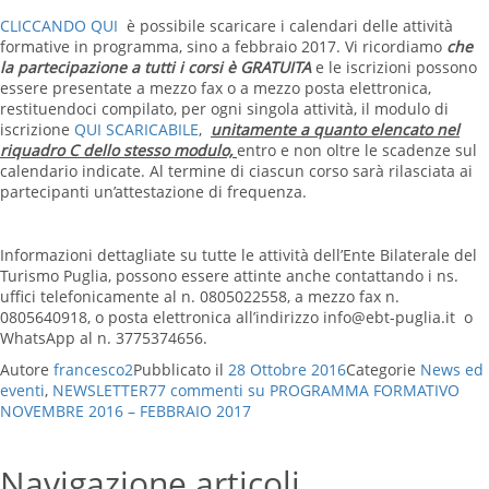
CLICCANDO QUI
è possibile scaricare i calendari delle attività
formative in programma, sino a febbraio 2017. Vi ricordiamo
che
la partecipazione a tutti i corsi è GRATUITA
e le iscrizioni possono
essere presentate a mezzo fax o a mezzo posta elettronica,
restituendoci compilato, per ogni singola attività, il modulo di
iscrizione
QUI SCARICABILE
,
unitamente a quanto elencato nel
riquadro
C dello stesso modulo,
entro e non oltre le scadenze sul
calendario indicate. Al termine di ciascun corso sarà rilasciata ai
partecipanti un’attestazione di frequenza.
Informazioni dettagliate su tutte le attività dell’Ente Bilaterale del
Turismo Puglia, possono essere attinte anche contattando i ns.
uffici telefonicamente al n. 0805022558, a mezzo fax n.
0805640918, o posta elettronica all’indirizzo info@ebt-puglia.it o
WhatsApp al n. 3775374656.
Autore
francesco2
Pubblicato il
28 Ottobre 2016
Categorie
News ed
eventi
,
NEWSLETTER
77 commenti
su PROGRAMMA FORMATIVO
NOVEMBRE 2016 – FEBBRAIO 2017
Navigazione articoli