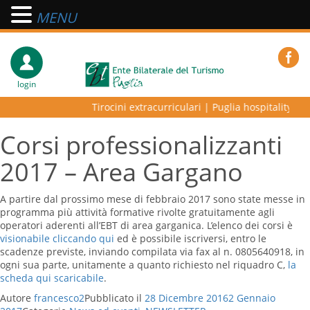
MENU
login
Tirocini extracurriculari
|
Puglia hospitality lab
Corsi professionalizzanti
2017 – Area Gargano
A partire dal prossimo mese di febbraio 2017 sono state messe in
programma più attività formative rivolte gratuitamente agli
operatori aderenti all’EBT di area garganica. L’elenco dei corsi è
visionabile cliccando qui
ed è possibile iscriversi, entro le
scadenze previste, inviando compilata via fax al n. 0805640918, in
ogni sua parte, unitamente a quanto richiesto nel riquadro C,
la
scheda qui scaricabile
.
Autore
francesco2
Pubblicato il
28 Dicembre 2016
2 Gennaio