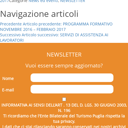
2017
Categorie
News ed eventi
,
NEWSLETTER
Navigazione articoli
Precedente
Articolo precedente:
PROGRAMMA FORMATIVO
NOVEMBRE 2016 – FEBBRAIO 2017
Successivo
Articolo successivo:
SERVIZI DI ASSISTENZA AI
LAVORATORI
NEWSLETTER
Vuoi essere sempre aggiornato?
Nome
E-mail
INFORMATIVA AI SENSI DELL’ART . 13 DEL D. LGS. 30 GIUGNO 2003,
N. 196
Ti ricordiamo che l'Ente Bilaterale del Turismo Puglia rispetta la
tua privacy.
I dati che ci stai rilasciando saranno conservati nei nostri archivi