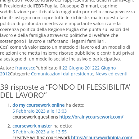
Il Presidente dell’EBT-Puglia, Giuseppe Zimmari, esprime
soddisfazione per il risultato raggiunto pur nella consapevolezza
che il sostegno non copre tutte le richieste, ma in questa fase
politica di profonda incertezza è importante valorizzare la
coerenza politica della Regione Puglia che punta sui valori del
lavoro e della famiglia attraverso politiche di welfare che
sostengono il lavoro e rafforzano i legami familiari.
Così come và valorizzato un metodo di lavoro ed un modello di
relazioni che metta insieme risorse pubbliche e contributi privati
a sostegno di un modello sociale inclusivo e partecipativo.
Autore
francesco
Pubblicato il
22 Giugno 2012
22 Giugno
2012
Categorie
Comunicazioni dal presidente
,
News ed eventi
39 risposte a “FONDO DI FLESSIBILITA’
DEL LAVORO”
do my coursework online
ha detto:
5 Febbraio 2023 alle 13:03
coursework questions
https://brainycoursework.com/
coursework master
ha detto:
5 Febbraio 2023 alle 13:55
creative writing coursework
https://courseworkninja.com/