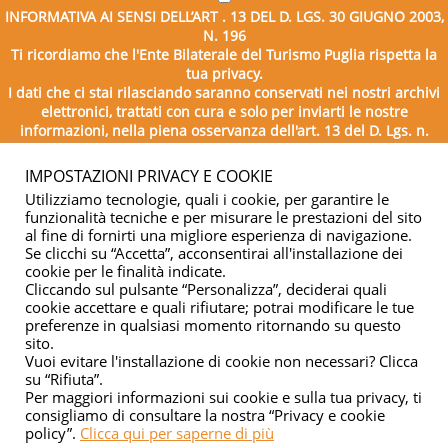
INFORMATIVA AI SENSI DELL’ART . 13 DEL D. LGS. 30 GIUGNO 2003,
N. 196
Ti ricordiamo che l'Ente Bilaterale del Turismo Puglia rispetta la
tua privacy.
I dati che ci stai rilasciando saranno conservati nei nostri archivi
elettronici, trattati con cura e solo per inviarti le nostre
informazioni, nella piena osservanza dell'art. 13 del D. Lgs. n.
196/2003.
IMPOSTAZIONI PRIVACY E COOKIE
Utilizziamo tecnologie, quali i cookie, per garantire le
funzionalità tecniche e per misurare le prestazioni del sito
al fine di fornirti una migliore esperienza di navigazione.
Se clicchi su “Accetta”, acconsentirai all'installazione dei
cookie per le finalità indicate.
Cliccando sul pulsante “Personalizza”, deciderai quali
cookie accettare e quali rifiutare; potrai modificare le tue
Copyright © 2026 - Ente Bilaterale del Turismo Puglia - C.F.
preferenze in qualsiasi momento ritornando su questo
sito.
04332500729
Vuoi evitare l'installazione di cookie non necessari? Clicca
su “Rifiuta”.
Privacy & cookie
Per maggiori informazioni sui cookie e sulla tua privacy, ti
consigliamo di consultare la nostra “Privacy e cookie
policy”.
Clicca qui per saperne di più