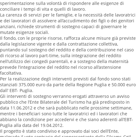
sperimentazione sulla volontà di rispondere alle esigenze di
conciliare i tempi di vita e quelli di lavoro.
La carenza di servizi per le famiglie, e la necessità delle lavoratrici
e dei lavoratori di assolvere all’accudimento dei figli o dei genitori
anziani, richiede strumenti di sostegno capaci di governare le
mutate esigenze sociali.
Il fondo, con le proprie risorse, rafforza alcune misure già previste
dalla legislazione vigente e dalla contrattazione collettiva,
puntando sul sostegno del reddito e della contribuzione nel caso
di ricorso al lavoro part-time, sulla integrazione del reddito
nell’utilizzo dei congedi parentali, e a sostegno della maternità
prevede l’integrazione del reddito nel ricorso all’astensione
facoltativa.
Per la realizzazione degli interventi previsti dal fondo sono stati
stanziati 375.000 euro da parte della Regione Puglia e 50.000 euro
dall’ EBT- Puglia.
Gli interventi di sostegno verranno erogati attraverso un avviso
pubblico che l’Ente Bilaterale del Turismo ha già predisposto in
data 11.06.2012 e che sarà pubblicato nelle prossime settimane,
mentre i beneficiari sono tutte le lavoratrici ed i lavoratori che
abbiano la condizione per accedervi e che siano aderenti all’EBT-
Puglia alla data del 19.04.2012.
Il progetto è stato condiviso e approvato dai soci dell’Ente,
malgrado il voto contrario del rappresentante della Filcams-Cgil.