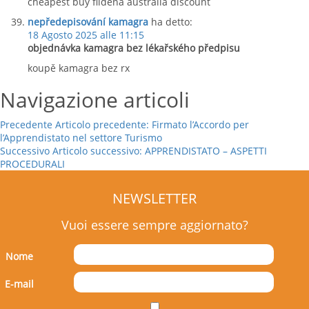
cheapest buy fildena australia discount
nepředepisování kamagra
ha detto:
18 Agosto 2025 alle 11:15
objednávka kamagra bez lékařského předpisu
koupě kamagra bez rx
Navigazione articoli
Precedente
Articolo precedente:
Firmato l’Accordo per
l’Apprendistato nel settore Turismo
Successivo
Articolo successivo:
APPRENDISTATO – ASPETTI
PROCEDURALI
NEWSLETTER
Vuoi essere sempre aggiornato?
Nome
E-mail