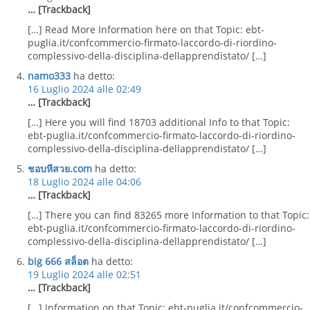
… [Trackback]
[…] Read More Information here on that Topic: ebt-
puglia.it/confcommercio-firmato-laccordo-di-riordino-
complessivo-della-disciplina-dellapprendistato/ […]
namo333
ha detto:
16 Luglio 2024 alle 02:49
… [Trackback]
[…] Here you will find 18703 additional Info to that Topic:
ebt-puglia.it/confcommercio-firmato-laccordo-di-riordino-
complessivo-della-disciplina-dellapprendistato/ […]
ชอบหีสวย.com
ha detto:
18 Luglio 2024 alle 04:06
… [Trackback]
[…] There you can find 83265 more Information to that Topic:
ebt-puglia.it/confcommercio-firmato-laccordo-di-riordino-
complessivo-della-disciplina-dellapprendistato/ […]
big 666 สล็อต
ha detto:
19 Luglio 2024 alle 02:51
… [Trackback]
[…] Information on that Topic: ebt-puglia.it/confcommercio-