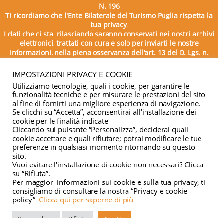
N. 196
Ti ricordiamo che l'Ente Bilaterale del Turismo Puglia rispetta la
tua privacy.
I dati che ci stai rilasciando saranno conservati nei nostri archivi
elettronici, trattati con cura e solo per inviarti le nostre
informazioni, nella piena osservanza dell'art. 13 del D. Lgs. n.
196/2003.
IMPOSTAZIONI PRIVACY E COOKIE
Utilizziamo tecnologie, quali i cookie, per garantire le
funzionalità tecniche e per misurare le prestazioni del sito
al fine di fornirti una migliore esperienza di navigazione.
Se clicchi su “Accetta”, acconsentirai all'installazione dei
cookie per le finalità indicate.
Cliccando sul pulsante “Personalizza”, deciderai quali
cookie accettare e quali rifiutare; potrai modificare le tue
Copyright © 2026 - Ente Bilaterale del Turismo Puglia - C.F.
preferenze in qualsiasi momento ritornando su questo
sito.
04332500729
Vuoi evitare l'installazione di cookie non necessari? Clicca
su “Rifiuta”.
Privacy & cookie
Per maggiori informazioni sui cookie e sulla tua privacy, ti
consigliamo di consultare la nostra “Privacy e cookie
policy”.
Clicca qui per saperne di più