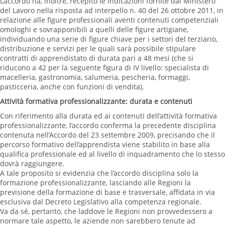
L’accordo ha, inoltre, recepito le indicazioni fornite dal Ministero
del Lavoro nella risposta ad interpello n. 40 del 26 ottobre 2011, in
relazione alle figure professionali aventi contenuti competenziali
omologhi e sovrapponibili a quelli delle figure artigiane,
individuando una serie di figure chiave per i settori del terziario,
distribuzione e servizi per le quali sarà possibile stipulare
contratti di apprendistato di durata pari a 48 mesi (che si
riducono a 42 per la seguente figura di IV livello: specialista di
macelleria, gastronomia, salumeria, pescheria, formaggi,
pasticceria, anche con funzioni di vendita).
Attività formativa professionalizzante: durata e contenuti
Con riferimento alla durata ed ai contenuti dell’attività formativa
professionalizzante, l’accordo conferma la precedente disciplina
contenuta nell’Accordo del 23 settembre 2009, precisando che il
percorso formativo dell’apprendista viene stabilito in base alla
qualifica professionale ed al livello di inquadramento che lo stesso
dovrà raggiungere.
A tale proposito si evidenzia che l’accordo disciplina solo la
formazione professionalizzante, lasciando alle Regioni la
previsione della formazione di base e trasversale, affidata in via
esclusiva dal Decreto Legislativo alla competenza regionale.
Va da sé, pertanto, che laddove le Regioni non provvedessero a
normare tale aspetto, le aziende non sarebbero tenute ad