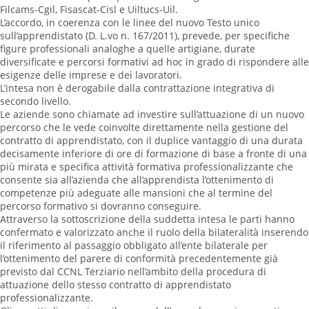
Filcams-Cgil, Fisascat-Cisl e Uiltucs-Uil.
L’accordo, in coerenza con le linee del nuovo Testo unico
sull’apprendistato (D. L.vo n. 167/2011), prevede, per specifiche
figure professionali analoghe a quelle artigiane, durate
diversificate e percorsi formativi ad hoc in grado di rispondere alle
esigenze delle imprese e dei lavoratori.
L’intesa non è derogabile dalla contrattazione integrativa di
secondo livello.
Le aziende sono chiamate ad investire sull’attuazione di un nuovo
percorso che le vede coinvolte direttamente nella gestione del
contratto di apprendistato, con il duplice vantaggio di una durata
decisamente inferiore di ore di formazione di base a fronte di una
più mirata e specifica attività formativa professionalizzante che
consente sia all’azienda che all’apprendista l’ottenimento di
competenze più adeguate alle mansioni che al termine del
percorso formativo si dovranno conseguire.
Attraverso la sottoscrizione della suddetta intesa le parti hanno
confermato e valorizzato anche il ruolo della bilateralità inserendo
il riferimento al passaggio obbligato all’ente bilaterale per
l’ottenimento del parere di conformità precedentemente già
previsto dal CCNL Terziario nell’ambito della procedura di
attuazione dello stesso contratto di apprendistato
professionalizzante.