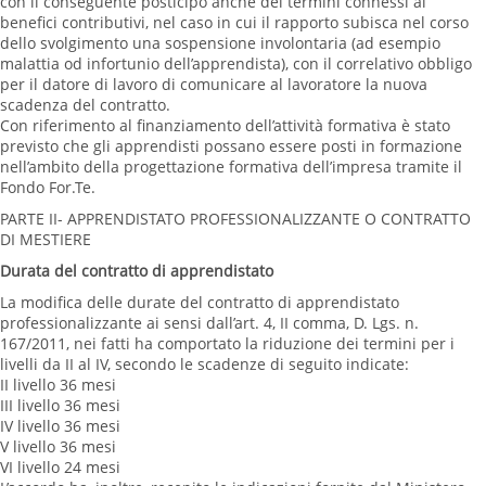
con il conseguente posticipo anche dei termini connessi ai
benefici contributivi, nel caso in cui il rapporto subisca nel corso
dello svolgimento una sospensione involontaria (ad esempio
malattia od infortunio dell’apprendista), con il correlativo obbligo
per il datore di lavoro di comunicare al lavoratore la nuova
scadenza del contratto.
Con riferimento al finanziamento dell’attività formativa è stato
previsto che gli apprendisti possano essere posti in formazione
nell’ambito della progettazione formativa dell’impresa tramite il
Fondo For.Te.
PARTE II- APPRENDISTATO PROFESSIONALIZZANTE O CONTRATTO
DI MESTIERE
Durata del contratto di apprendistato
La modifica delle durate del contratto di apprendistato
professionalizzante ai sensi dall’art. 4, II comma, D. Lgs. n.
167/2011, nei fatti ha comportato la riduzione dei termini per i
livelli da II al IV, secondo le scadenze di seguito indicate:
II livello 36 mesi
III livello 36 mesi
IV livello 36 mesi
V livello 36 mesi
VI livello 24 mesi