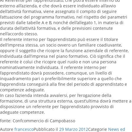
Al Referente per l’apprendistato, che potrà essere interno od
esterno all’azienda, e che dovrà essere individuato all’avvio
dell’attività formativa, viene assegnato il compito di seguire
l’attuazione del programma formativo, nel rispetto dei parametri
previsti dalle tabelle A e B, nonché dell’allegato 1, in materia di
durata dell’attività formativa, e delle previsioni contenute
nell’accordo stesso.
Il referente interno per l’apprendistato può essere il titolare
dell’impresa stessa, un socio ovvero un familiare coadiuvante,
oppure il soggetto che ricopre la funzione aziendale di referente,
individuata dall’impresa nel piano formativo. Ciò significa che il
referente è colui che ricopre quel ruolo e non una persona
nominativamente individuata. Il referente interno per
l’apprendistato dovrà possedere, comunque, un livello di
inquadramento pari o preferibilmente superiore a quello che
l’apprendista conseguirà alla fine del periodo di apprendistato e
competenze adeguate.
In caso l’azienda intenda avvalersi, per l’erogazione della
formazione, di una struttura esterna, quest’ultima dovrà mettere a
disposizione un referente per l’apprendistato provvisto di
adeguate competenze.
fonte: Confcommercio di Campobasso
Autore
francesco
Pubblicato il
29 Marzo 2012
Categorie
News ed