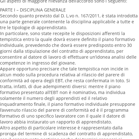
Gli aspetti di maggiore rilevanza dell’accordo sono i seguenti:
PARTE I – DISCIPLINA GENERALE
Secondo quanto previsto dal D. L.vo n. 167/2011, è stata introdotta
una parte generale contenente la disciplina applicabile a tutte e
tre le tipologie di apprendistato.
In particolare, sono state recepite le disposizioni afferenti la
tempistica entro la quale dovrà essere definito il piano formativo
individuale, prevedendo che dovrà essere predisposto entro 30
giorni dalla stipulazione del contratto di apprendistato, per
consentire al datore di lavoro di effettuare un’idonea analisi delle
competenze in ingresso del giovane.
Appare opportuno precisare che tale tempistica non incide in
alcun modo sulla procedura relativa al rilascio del parere di
conformità ad opera degli EBT, che resta confermata in toto. Si
tratta, infatti, di due adempimenti diversi: mentre il piano
formativo presentato all’EBT non è nominativo, ma individua
solamente il numero degli apprendisti ed il relativo
inquadramento finale, il piano formativo individuale presuppone
l’avvenuto rilascio del parere di conformità ed è il programma
formativo di uno specifico lavoratore con il quale il datore di
lavoro abbia instaurato un rapporto di apprendistato.
Altro aspetto di particolare interesse è rappresentato dalla
proroga del termine di scadenza del contratto di apprendistato,