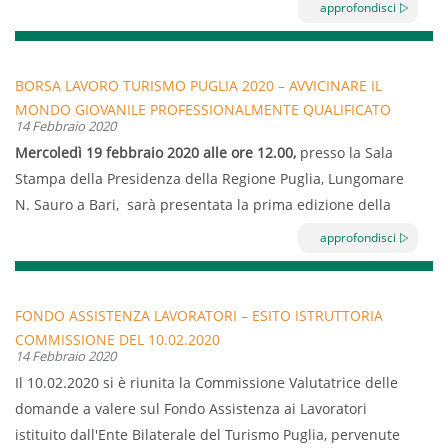
2020, il pubblico non sarà ricevuto, sino a nuova
approfondisci
disposizione. Vi invitiamo pertanto a utilizzare i canali
telematici,scrivendo via mail a info@ebtpuglia.it o
whatsApp al 3775374656, e telefonici al 0805022558 o
BORSA LAVORO TURISMO PUGLIA 2020 – AVVICINARE IL
3775374656, per la richiesta dei servizi. Quanto sopra si
MONDO GIOVANILE PROFESSIONALMENTE QUALIFICATO
14 Febbraio 2020
rende necessario al fine di contenere il rischio di diffusione
ALLE IMPRESE TURISTICHE DEL TERRITORIO –
Mercoledì 19 febbraio 2020 alle ore 12.00,
presso la Sala
del contagio. Vi ringraziamo per la collaborazione.
PRESENTAZIONE ALLA STAMPA
Stampa della Presidenza della Regione Puglia, Lungomare
N. Sauro a Bari, sarà presentata la prima edizione della
Borsa Lavoro Turismo Puglia, organizzata dall’Ente Bilaterale
approfondisci
del Turismo Puglia con il patrocinio dell’Assessorato al
Turismo della Regione Puglia. L’iniziativa si terrà a Bari il 5
e 6 marzo all’interno del Padiglione 152 – Regione Puglia
FONDO ASSISTENZA LAVORATORI – ESITO ISTRUTTORIA
della Fiera del Levante, a Lecce il 10 marzo e a Foggia il 12
COMMISSIONE DEL 10.02.2020
14 Febbraio 2020
marzo 2020 e si pone come obiettivo quello di offrire
Il 10.02.2020 si è riunita la Commissione Valutatrice delle
l’occasione a tanti giovani e non, inoccupati e disoccupati, di
domande a valere sul Fondo Assistenza ai Lavoratori
migliorare la propria posizione occupazionale/lavorativa,
istituito dall'Ente Bilaterale del Turismo Puglia, pervenute
attraverso attività di informazione, promozione e