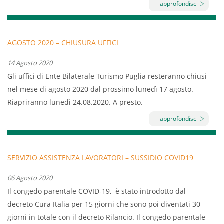
ha confermato e in alcuni casi ampliato, le misure di
approfondisci
assistenza a favore dei lavoratori, anche stagionali, che
hanno, o hanno avuto negli ultimi 12 mesi, un rapporto di
lavoro con aziende aderenti al sistema della bilateralità del
AGOSTO 2020 – CHIUSURA UFFICI
turismo in Puglia. Con decorrenza 01.01.2021 i suddetti
14 Agosto 2020
lavoratori, in possesso di idonei requisiti, possono
Gli uffici di Ente Bilaterale Turismo Puglia resteranno chiusi
richiedere sussidi per:
nel mese di agosto 2020 dal prossimo lunedì 17 agosto.
Partecipazione al Fondo di Assistenza Sanitaria
Riapriranno lunedì 24.08.2020. A presto.
Integrativa EST e FAST;
La malattia oltre il 180° giorno;
approfondisci
Familiari disabili/non autosufficienti;
Congedo Maternità / Paternità;
Congedo dipendente da malattia figlio;
SERVIZIO ASSISTENZA LAVORATORI – SUSSIDIO COVID19
Spese mensa e trasporto scolastico, frequenza e
06 Agosto 2020
mensa asilo nido, scuola per l'infanzia e primaria;
Il congedo parentale COVID-19, è stato introdotto dal
Borse di studio.
decreto Cura Italia per 15 giorni che sono poi diventati 30
Il regolamento è consultabile cliccando
QUI
e la domanda è
giorni in totale con il decreto Rilancio.
Il congedo parentale